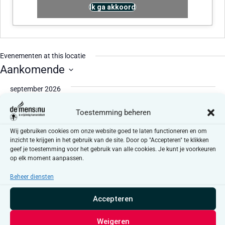
Ik ga akkoord
Evenementen at this locatie
Aankomende
Selecteer
een
september 2026
datum.
DO
Toestemming beheren
24
24 september @ 18:15
-
20:00
UTC+1
Wij gebruiken cookies om onze website goed te laten functioneren en om
Brussel achter de schermen – VUB Jette:
inzicht te krijgen in het gebruik van de site. Door op "Accepteren" te klikken
geef je toestemming voor het gebruik van alle cookies. Je kunt je voorkeuren
Lichaams- en orgaandonatie
op elk moment aanpassen.
Campus Jette VUB, Aula Piet Brouwer, Laarbeeklaan 103,
1090 Jette
Laarbeeklaan 103, Jette
Beheer diensten
Accepteren
Weigeren
Evenementen
Even
Vandaag