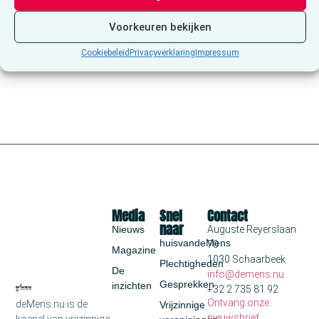
Vorige
Volgende
Voorkeuren bekijken
Abonneer op kalender
Cookiebeleid
Privacyverklaring
Impressum
Media
Snel
Contact
naar
Nieuws
Auguste Reyerslaan
huisvandeMens
70
Magazine
1030 Schaarbeek
Plechtigheden
De
info@demens.nu
Gesprekken
inzichten
+32 2 735 81 92
Ontvang onze
deMens.nu is de
Vrijzinnige
nieuwsbrief