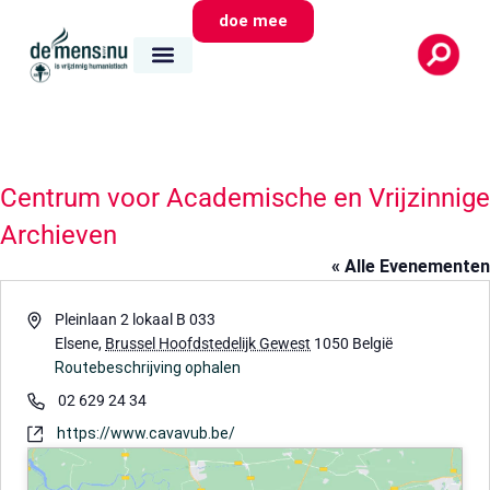
doe mee
Centrum voor Academische en Vrijzinnige
Archieven
« Alle Evenementen
Adres
Pleinlaan 2 lokaal B 033
Elsene
,
Brussel Hoofdstedelijk Gewest
1050
België
Routebeschrijving ophalen
Telefoon
02 629 24 34
Website
https://www.cavavub.be/