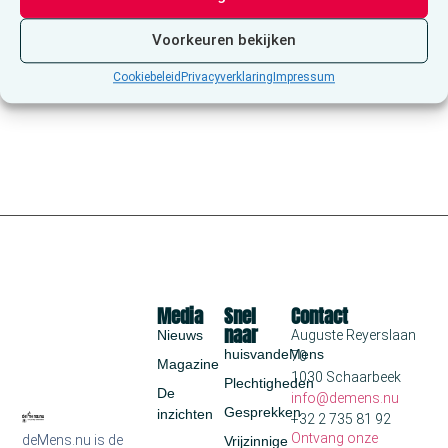
een
Evenementen
Even
Vorige
Vandaag
Volgende
datum.
Voorkeuren bekijken
Cookiebeleid
Privacyverklaring
Impressum
Abonneer op kalender
Media
Snel
Contact
naar
Nieuws
Auguste Reyerslaan
huisvandeMens
70
Magazine
1030 Schaarbeek
Plechtigheden
De
info@demens.nu
Gesprekken
inzichten
+32 2 735 81 92
Ontvang onze
deMens.nu is de
Vrijzinnige