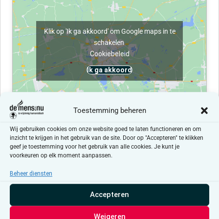
Klik op 'Ik ga akkoord' om Google maps in te
schakelen
Cookiebeleid
Ik ga akkoord
Toestemming beheren
Wij gebruiken cookies om onze website goed te laten functioneren en om
inzicht te krijgen in het gebruik van de site. Door op "Accepteren" te klikken
geef je toestemming voor het gebruik van alle cookies. Je kunt je
Evenementen at this locatie
voorkeuren op elk moment aanpassen.
Er zijn geen resultaten gevonden.
Beheer diensten
Bericht
Accepteren
Aankomende
Selecteer
Weigeren