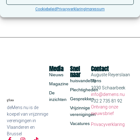
Cookiebeleid
Privacyverklaring
Impressum
Media
Snel
Contact
naar
Nieuws
Auguste Reyerslaan
huisvandeMens
70
Magazine
1030 Schaarbeek
Plechtigheden
De
info@demens.nu
Gesprekken
inzichten
+32 2 735 81 92
Ontvang onze
deMens.nu is de
Vrijzinnige
nieuwsbrief
koepel van vrijzinnige
verenigingen
verenigingen in
Vacatures
Privacyverklaring
Vlaanderen en
Brussel