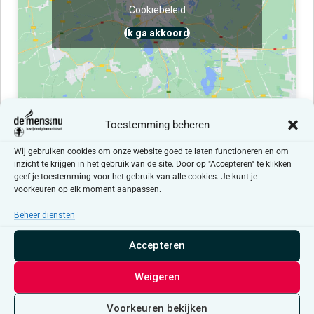
Cookiebeleid
Ik ga akkoord
Toestemming beheren
Evenementen at this locatie
Wij gebruiken cookies om onze website goed te laten functioneren en om
inzicht te krijgen in het gebruik van de site. Door op "Accepteren" te klikken
geef je toestemming voor het gebruik van alle cookies. Je kunt je
Er zijn geen resultaten gevonden.
Bericht
voorkeuren op elk moment aanpassen.
Beheer diensten
Aankomende
Selecteer
Accepteren
een
Evenementen
Even
Vorige
Vandaag
Volgende
datum.
Weigeren
Abonneer op kalender
Voorkeuren bekijken