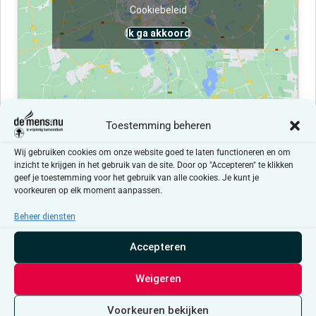
Cookiebeleid
Ik ga akkoord
Toestemming beheren
Evenementen at this locatie
Wij gebruiken cookies om onze website goed te laten functioneren en om
inzicht te krijgen in het gebruik van de site. Door op "Accepteren" te klikken
geef je toestemming voor het gebruik van alle cookies. Je kunt je
Er zijn geen resultaten gevonden.
Bericht
voorkeuren op elk moment aanpassen.
Beheer diensten
Aankomende
Selecteer
Accepteren
een
Evenementen
Even
Vorige
Vandaag
Volgende
datum.
Weigeren
Abonneer op kalender
Voorkeuren bekijken