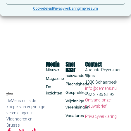
Cookiebeleid
Privacyverklaring
Impressum
Media
Snel
Contact
naar
Nieuws
Auguste Reyerslaan
huisvandeMens
70
Magazine
1030 Schaarbeek
Plechtigheden
De
info@demens.nu
Gesprekken
inzichten
+32 2 735 81 92
Ontvang onze
deMens.nu is de
Vrijzinnige
nieuwsbrief
koepel van vrijzinnige
verenigingen
verenigingen in
Vacatures
Privacyverklaring
Vlaanderen en
Brussel