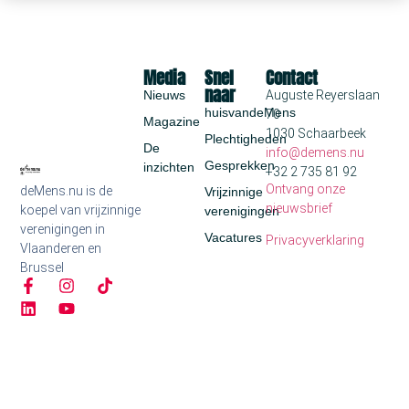
Media
Snel
Contact
naar
Nieuws
Auguste Reyerslaan
huisvandeMens
70
Magazine
1030 Schaarbeek
Plechtigheden
De
info@demens.nu
Gesprekken
inzichten
+32 2 735 81 92
Ontvang onze
deMens.nu is de
Vrijzinnige
nieuwsbrief
koepel van vrijzinnige
verenigingen
verenigingen in
Vacatures
Privacyverklaring
Vlaanderen en
Brussel