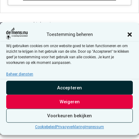
Evenementen at this locatie
Toestemming beheren
Er zijn geen resultaten gevonden.
Bericht
Wij gebruiken cookies om onze website goed te laten functioneren en om
inzicht te krijgen in het gebruik van de site. Door op "Accepteren" te klikken
Aankomende
geef je toestemming voor het gebruik van alle cookies. Je kunt je
Selecteer
voorkeuren op elk moment aanpassen.
een
Evenementen
Even
Vorige
Vandaag
Volgende
datum.
Beheer diensten
Accepteren
Abonneer op kalender
Weigeren
Voorkeuren bekijken
Cookiebeleid
Privacyverklaring
Impressum