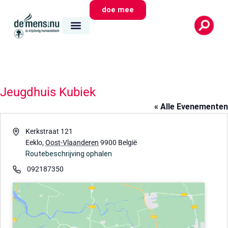
doe mee
Jeugdhuis Kubiek
« Alle Evenementen
Adres
Kerkstraat 121
Eeklo
,
Oost-Vlaanderen
9900
België
Routebeschrijving ophalen
Telefoon
092187350