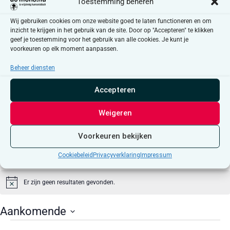
Toestemming beheren
Wij gebruiken cookies om onze website goed te laten functioneren en om
inzicht te krijgen in het gebruik van de site. Door op "Accepteren" te klikken
Klik op 'Ik ga akkoord' om Google maps in te
geef je toestemming voor het gebruik van alle cookies. Je kunt je
schakelen
voorkeuren op elk moment aanpassen.
Cookiebeleid
Beheer diensten
Ik ga akkoord
Accepteren
Weigeren
Voorkeuren bekijken
Cookiebeleid
Privacyverklaring
Impressum
Evenementen at this locatie
Er zijn geen resultaten gevonden.
Bericht
Aankomende
Selecteer