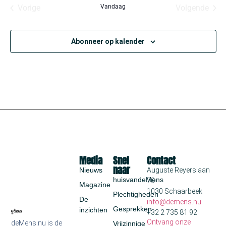
een
Evenementen
Even
Vorige
Vandaag
Volgende
datum.
Abonneer op kalender
Media
Snel
Contact
naar
Nieuws
Auguste Reyerslaan
huisvandeMens
70
Magazine
1030 Schaarbeek
Plechtigheden
De
info@demens.nu
Gesprekken
inzichten
+32 2 735 81 92
Ontvang onze
deMens.nu is de
Vrijzinnige