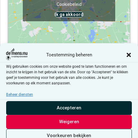
Cookiebeleid
Ik ga akkoord
Toestemming beheren
Evenementen at this locatie
Wij gebruiken cookies om onze website goed te laten functioneren en om
inzicht te krijgen in het gebruik van de site. Door op "Accepteren" te klikken
geef je toestemming voor het gebruik van alle cookies. Je kunt je
Er zijn geen resultaten gevonden.
Bericht
voorkeuren op elk moment aanpassen.
Beheer diensten
Aankomende
Selecteer
Accepteren
een
Evenementen
Even
Vorige
Vandaag
Volgende
datum.
Weigeren
Abonneer op kalender
Voorkeuren bekijken