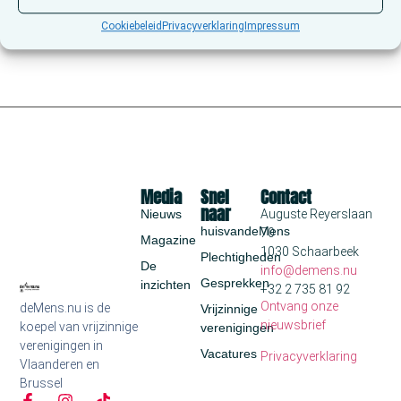
Cookiebeleid
Privacyverklaring
Impressum
Media
Snel
Contact
naar
Nieuws
Auguste Reyerslaan
huisvandeMens
70
Magazine
1030 Schaarbeek
Plechtigheden
De
info@demens.nu
Gesprekken
inzichten
+32 2 735 81 92
Ontvang onze
deMens.nu is de
Vrijzinnige
nieuwsbrief
koepel van vrijzinnige
verenigingen
verenigingen in
Vacatures
Privacyverklaring
Vlaanderen en
Brussel