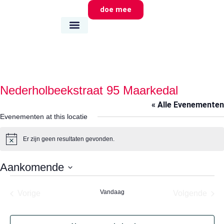
doe mee
wie we zijn
wat we doen
waar we zijn
Nederholbeekstraat 95 Maarkedal
« Alle Evenementen
Evenementen at this locatie
Er zijn geen resultaten gevonden.
Bericht
Aankomende
Selecteer
een
Evenementen
Vandaag
Eve
Vorige
Volgende
datum.