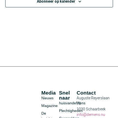
Abonneer op kalender
Media
Snel
Contact
naar
Nieuws
Auguste Reyerslaan
huisvandeMens
70
Magazine
1030 Schaarbeek
Plechtigheden
De
info@demens.nu