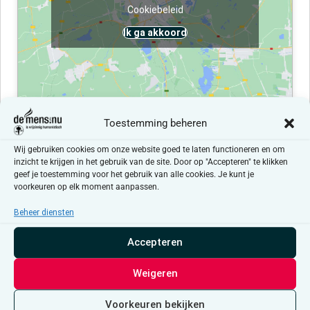
Cookiebeleid
Ik ga akkoord
Toestemming beheren
Evenementen at this locatie
Wij gebruiken cookies om onze website goed te laten functioneren en om
inzicht te krijgen in het gebruik van de site. Door op "Accepteren" te klikken
geef je toestemming voor het gebruik van alle cookies. Je kunt je
Er zijn geen resultaten gevonden.
Bericht
voorkeuren op elk moment aanpassen.
Beheer diensten
Aankomende
Selecteer
Accepteren
een
Evenementen
Even
Vorige
Vandaag
Volgende
datum.
Weigeren
Abonneer op kalender
Voorkeuren bekijken