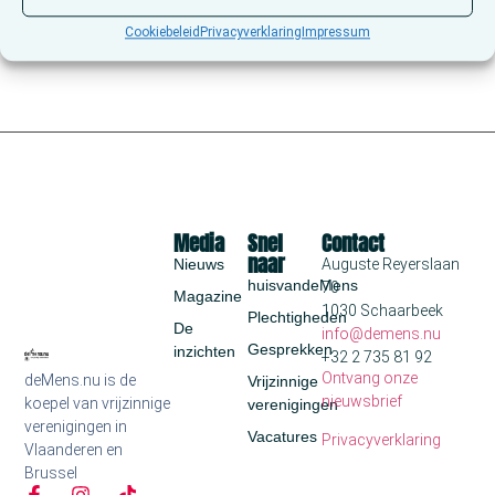
Cookiebeleid
Privacyverklaring
Impressum
Media
Snel
Contact
naar
Nieuws
Auguste Reyerslaan
huisvandeMens
70
Magazine
1030 Schaarbeek
Plechtigheden
De
info@demens.nu
Gesprekken
inzichten
+32 2 735 81 92
Ontvang onze
deMens.nu is de
Vrijzinnige
nieuwsbrief
koepel van vrijzinnige
verenigingen
verenigingen in
Vacatures
Privacyverklaring
Vlaanderen en
Brussel