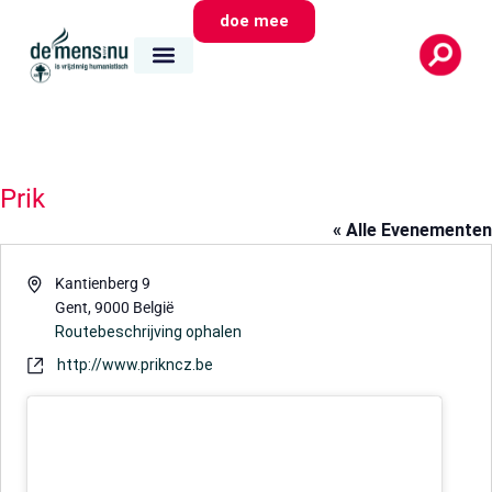
doe mee
Prik
« Alle Evenementen
Adres
Kantienberg 9
Gent
,
9000
België
Routebeschrijving ophalen
Website
http://www.prikncz.be