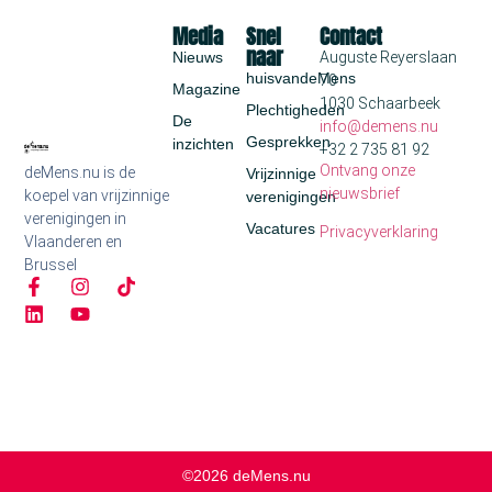
Media
Snel
Contact
naar
Nieuws
Auguste Reyerslaan
huisvandeMens
70
Magazine
1030 Schaarbeek
Plechtigheden
De
info@demens.nu
Gesprekken
inzichten
+32 2 735 81 92
Ontvang onze
deMens.nu is de
Vrijzinnige
nieuwsbrief
koepel van vrijzinnige
verenigingen
verenigingen in
Vacatures
Privacyverklaring
Vlaanderen en
Brussel
©2026 deMens.nu