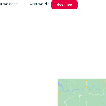
t we doen
waar we zijn
doe mee