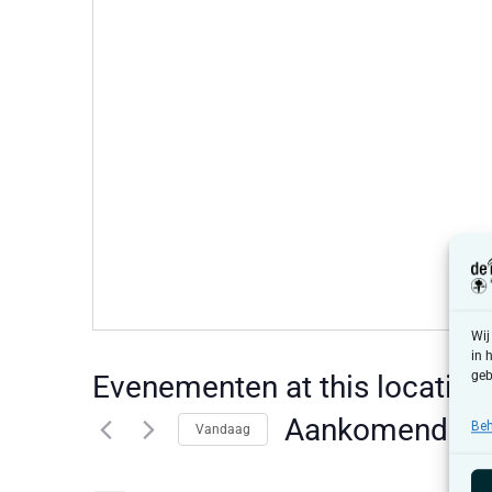
Wij
in 
geb
Evenementen at this locatie
Aankomende
Beh
Vandaag
Selecteer
een