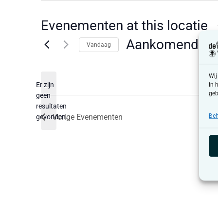
Evenementen at this locatie
Aankomende
Vandaag
Selecteer
een
datum.
Wij
Er zijn
in 
geb
geen
Bericht
resultaten
Vorige
Evenementen
Beh
gevonden.