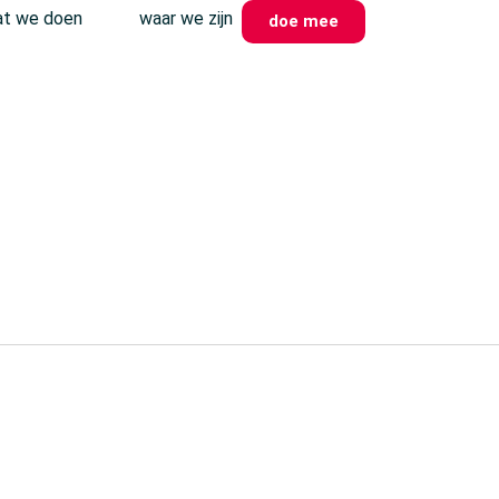
t we doen
waar we zijn
doe mee