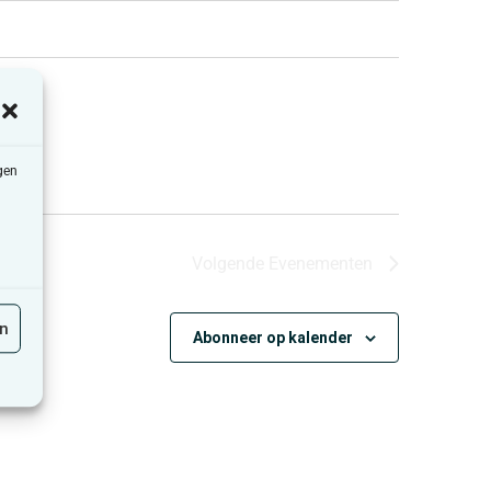
gen
Volgende
Evenementen
en
Abonneer op kalender