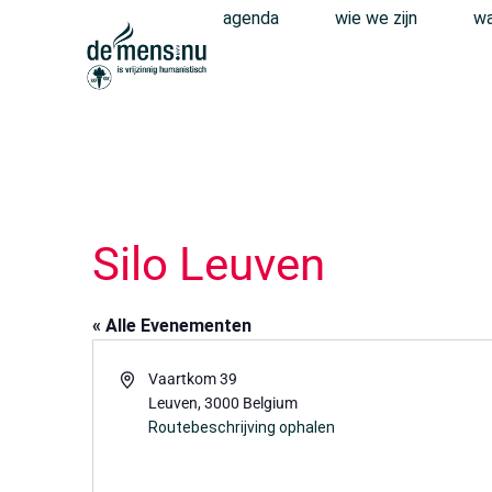
agenda
wie we zijn
wa
Silo Leuven
« Alle Evenementen
Adres
Vaartkom 39
Leuven
,
3000
Belgium
Routebeschrijving ophalen