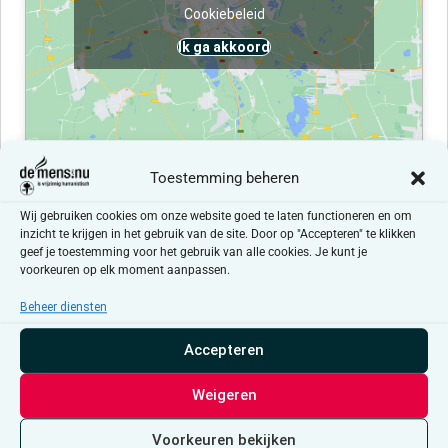
Cookiebeleid
Ik ga akkoord
Toestemming beheren
Evenementen at this locatie
Wij gebruiken cookies om onze website goed te laten functioneren en om
inzicht te krijgen in het gebruik van de site. Door op "Accepteren" te klikken
geef je toestemming voor het gebruik van alle cookies. Je kunt je
Er zijn geen resultaten gevonden.
Bericht
voorkeuren op elk moment aanpassen.
Beheer diensten
Aankomende
Selecteer
Accepteren
een
Evenementen
Even
Vorige
Vandaag
Volgende
datum.
Weigeren
Abonneer op kalender
Voorkeuren bekijken