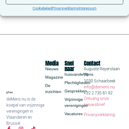
Cookiebeleid
Privacyverklaring
Impressum
Media
Snel
Contact
naar
Nieuws
Auguste Reyerslaan
huisvandeMens
70
Magazine
1030 Schaarbeek
Plechtigheden
De
info@demens.nu
Gesprekken
inzichten
+32 2 735 81 92
Ontvang onze
deMens.nu is de
Vrijzinnige
nieuwsbrief
koepel van vrijzinnige
verenigingen
verenigingen in
Vacatures
Privacyverklaring
Vlaanderen en
Brussel