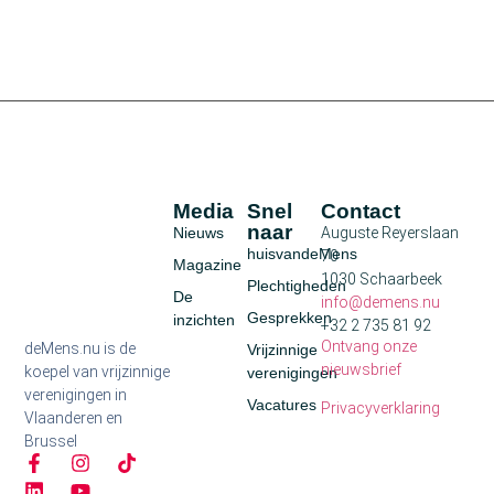
Media
Snel
Contact
naar
Nieuws
Auguste Reyerslaan
huisvandeMens
70
Magazine
1030 Schaarbeek
Plechtigheden
De
info@demens.nu
Gesprekken
inzichten
+32 2 735 81 92
Ontvang onze
deMens.nu is de
Vrijzinnige
nieuwsbrief
koepel van vrijzinnige
verenigingen
verenigingen in
Vacatures
Privacyverklaring
Vlaanderen en
Brussel