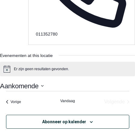
Telefoon
011352780
Evenementen at this locatie
Er zijn geen resultaten gevonden.
Bericht
Aankomende
Selecteer
een
Vandaag
Eve
Volgende
Evenementen
Vorige
datum.
Abonneer op kalender