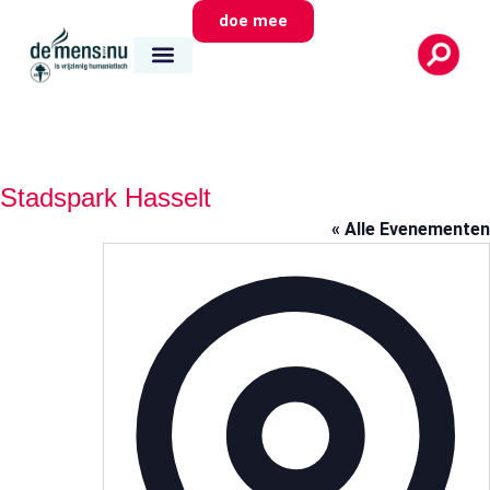
doe mee
wie we zijn
wat we doen
waar we zijn
Stadspark Hasselt
« Alle Evenementen
Adr