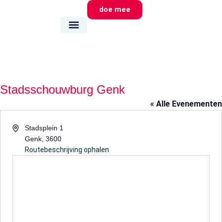
doe mee
wie we zijn
wat we doen
waar we zijn
Stadsschouwburg Genk
« Alle Evenementen
Adres
Stadsplein 1
Genk
,
3600
Routebeschrijving ophalen