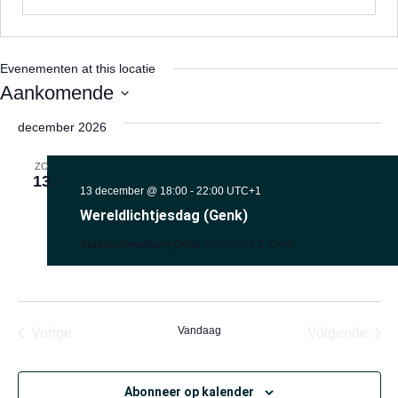
Evenementen at this locatie
Aankomende
Selecteer
een
december 2026
datum.
ZO
13
13 december @ 18:00
-
22:00
UTC+1
Wereldlichtjesdag (Genk)
Stadsschouwburg Genk
Stadsplein 1, Genk
Evenementen
Vandaag
Eve
Vorige
Volgende
Abonneer op kalender