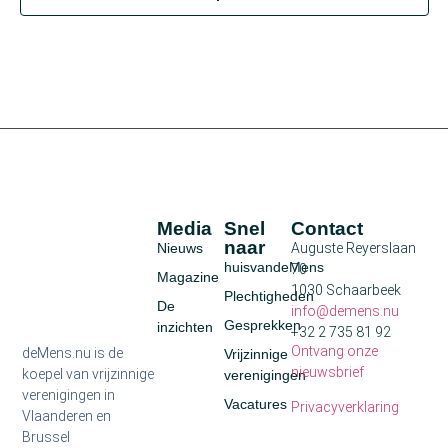
Media
Snel
Contact
naar
Nieuws
Auguste Reyerslaan
huisvandeMens
70
Magazine
1030 Schaarbeek
Plechtigheden
De
info@demens.nu
Gesprekken
inzichten
+32 2 735 81 92
Ontvang onze
deMens.nu is de
Vrijzinnige
nieuwsbrief
koepel van vrijzinnige
verenigingen
verenigingen in
Vacatures
Privacyverklaring
Vlaanderen en
Brussel