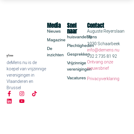
Media
Snel
Contact
naar
Nieuws
Auguste Reyerslaan
huisvandeMens
70
Magazine
1030 Schaarbeek
Plechtigheden
De
info@demens.nu
Gesprekken
inzichten
+32 2 735 81 92
Ontvang onze
deMens.nu is de
Vrijzinnige
nieuwsbrief
koepel van vrijzinnige
verenigingen
verenigingen in
Vacatures
Privacyverklaring
Vlaanderen en
Brussel