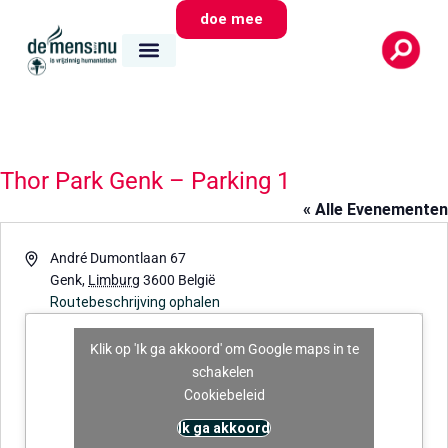
doe mee
Thor Park Genk – Parking 1
« Alle Evenementen
Adres
André Dumontlaan 67
Genk
,
Limburg
3600
België
Routebeschrijving ophalen
Klik op 'Ik ga akkoord' om Google maps in te
schakelen
Cookiebeleid
Ik ga akkoord