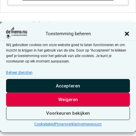
Evenementen at this locatie
Toestemming beheren
Er zijn geen resultaten gevonden.
Bericht
Wij gebruiken cookies om onze website goed te laten functioneren en om
inzicht te krijgen in het gebruik van de site. Door op "Accepteren" te klikken
Aankomende
geef je toestemming voor het gebruik van alle cookies. Je kunt je
Selecteer
voorkeuren op elk moment aanpassen.
een
Evenementen
Even
Vorige
Vandaag
Volgende
datum.
Beheer diensten
Accepteren
Abonneer op kalender
Weigeren
Voorkeuren bekijken
Cookiebeleid
Privacyverklaring
Impressum