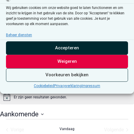
Wij gebruiken cookies om onze website goed te laten functioneren en om
Klik op 'Ik ga akkoord' om Google maps in te
inzicht te krijgen in het gebruik van de site. Door op "Accepteren" te klikken
schakelen
geef je toestemming voor het gebruik van alle cookies. Je kunt je
voorkeuren op elk moment aanpassen.
Cookiebeleid
Ik ga akkoord
Beheer diensten
Accepteren
Weigeren
Voorkeuren bekijken
Evenementen at this locatie
Cookiebeleid
Privacyverklaring
Impressum
Er zijn geen resultaten gevonden.
Bericht
Aankomende
Selecteer
een
Evenementen
Even
Vorige
Vandaag
Volgende
datum.