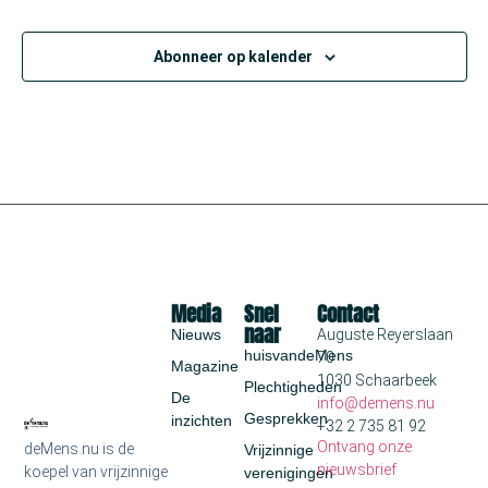
Abonneer op kalender
Media
Snel
Contact
naar
Nieuws
Auguste Reyerslaan
huisvandeMens
70
Magazine
1030 Schaarbeek
Plechtigheden
De
info@demens.nu
Gesprekken
inzichten
+32 2 735 81 92
Ontvang onze
deMens.nu is de
Vrijzinnige
nieuwsbrief
koepel van vrijzinnige
verenigingen