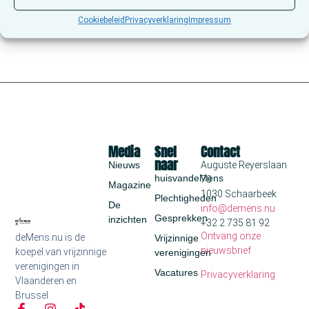
Cookiebeleid
Privacyverklaring
Impressum
Media
Snel
Contact
naar
Nieuws
Auguste Reyerslaan
huisvandeMens
70
Magazine
1030 Schaarbeek
Plechtigheden
De
info@demens.nu
Gesprekken
inzichten
+32 2 735 81 92
Ontvang onze
deMens.nu is de
Vrijzinnige
nieuwsbrief
koepel van vrijzinnige
verenigingen
verenigingen in
Vacatures
Privacyverklaring
Vlaanderen en
Brussel