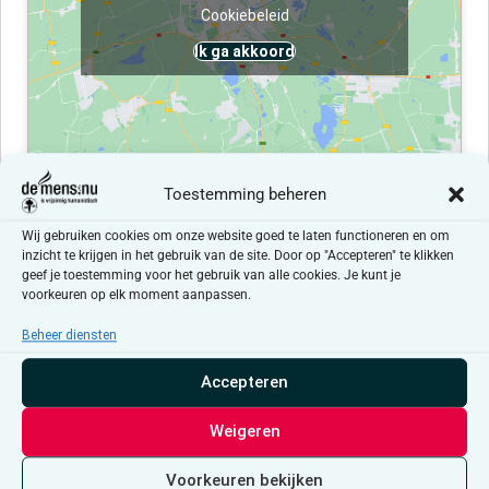
Cookiebeleid
Ik ga akkoord
Toestemming beheren
Evenementen at this locatie
Wij gebruiken cookies om onze website goed te laten functioneren en om
inzicht te krijgen in het gebruik van de site. Door op "Accepteren" te klikken
geef je toestemming voor het gebruik van alle cookies. Je kunt je
Er zijn geen resultaten gevonden.
Bericht
voorkeuren op elk moment aanpassen.
Beheer diensten
Aankomende
Selecteer
Accepteren
een
Evenementen
Even
Vorige
Vandaag
Volgende
datum.
Weigeren
Abonneer op kalender
Voorkeuren bekijken