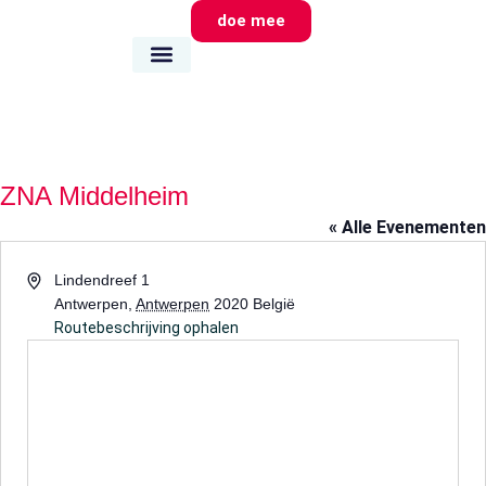
doe mee
wie we zijn
wat we doen
waar we zijn
ZNA Middelheim
« Alle Evenementen
Adres
Lindendreef 1
Antwerpen
,
Antwerpen
2020
België
Routebeschrijving ophalen