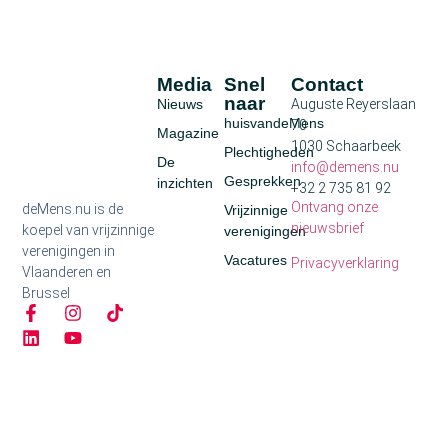
Media
Snel
Contact
naar
Nieuws
Auguste Reyerslaan
huisvandeMens
70
Magazine
1030 Schaarbeek
Plechtigheden
De
info@demens.nu
Gesprekken
inzichten
+32 2 735 81 92
Ontvang onze
deMens.nu is de
Vrijzinnige
nieuwsbrief
koepel van vrijzinnige
verenigingen
verenigingen in
Vacatures
Privacyverklaring
Vlaanderen en
Brussel