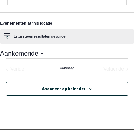
Evenementen at this locatie
Er zijn geen resultaten gevonden.
Bericht
Aankomende
Selecteer
een
Evenementen
Vandaag
Eve
Vorige
Volgende
datum.
Abonneer op kalender