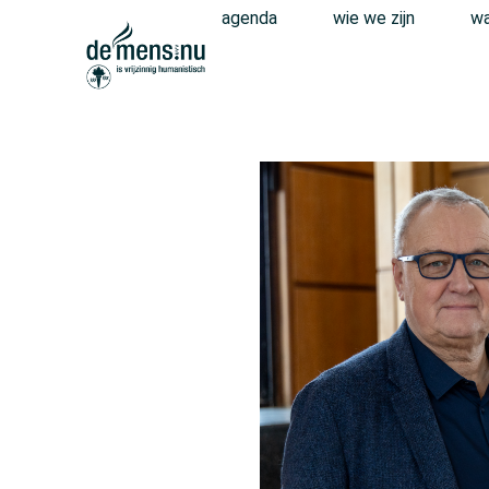
agenda
wie we zijn
wa