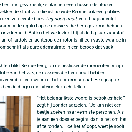
stelt en hun gezamenlijke plannen even tussen de plooien
kwekkende staat van dienst bouwde Remue ook een publiek
cheen zijn eerste boek
Zeg nooit nooit
, en dit najaar volgt
waarin hij terugblikt op de dossiers die hem gevormd hebben
onzekerheid. Buiten het werk vindt hij al dertig jaar zuurstof
man of ‘ardoisier’ achterop de motor is hij een vaste waarde in
ij omschrijft als pure ademruimte in een beroep dat vaak
ichten blikt Remue terug op de beslissende momenten in zijn
volutie van het vak, de dossiers die hem nooit hebben
overeind blijven wanneer het uniform uitgaat. Een gesprek
d en de dingen die uiteindelijk écht tellen.
“Het belangrijkste woord is betrokkenheid,”
zegt hij zonder aarzelen. “Je kan niet een
beetje zoeken naar vermiste personen. Als
je aan een dossier begint, dan is het om het
af te ronden. Hoe het afloopt, weet je nooit.