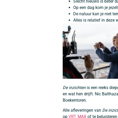
Slecht nieuws is beter 
Op een dag kom je jezel
De natuur kan je niet t
Alles is relatief in deze 
De inzichten
is een reeks die
en wat hen drijft. Nic Baltha
Boekentoren.
Alle afleveringen van
De inzic
op
VRT MAX
of te beluisteren