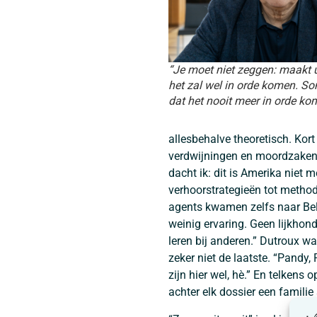
“Je moet niet zeggen: maakt 
het zal wel in orde komen. S
dat het nooit meer in orde ko
allesbehalve theoretisch. Kor
verdwijningen en moordzaken: 
dacht ik: dit is Amerika niet me
verhoorstrategieën tot metho
agents kwamen zelfs naar Bel
weinig ervaring. Geen lijkho
leren bij anderen.” Dutroux w
zeker niet de laatste. “Pandy
zijn hier wel, hè.” En telken
achter elk dossier een familie