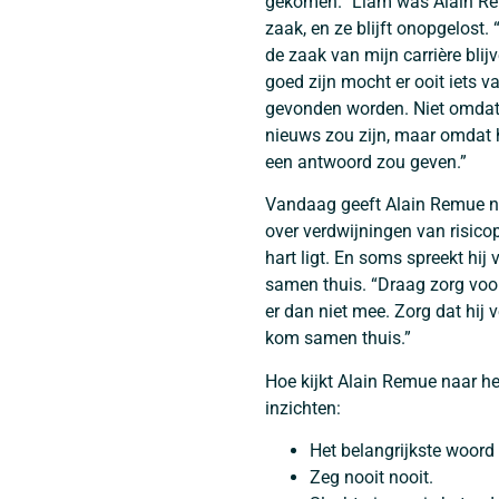
gekomen.” Liam was Alain Re
zaak, en ze blijft onopgelost. “
de zaak van mijn carrière blij
goed zijn mocht er ooit iets 
gevonden worden. Niet omdat
nieuws zou zijn, maar omdat h
een antwoord zou geven.”
Vandaag geeft Alain Remue no
over verdwijningen van risic
hart ligt. En soms spreekt hi
samen thuis. “Draag zorg voor 
er dan niet mee. Zorg dat hij 
kom samen thuis.”
Hoe kijkt Alain Remue naar het
inzichten:
Het belangrijkste woord 
Zeg nooit nooit.