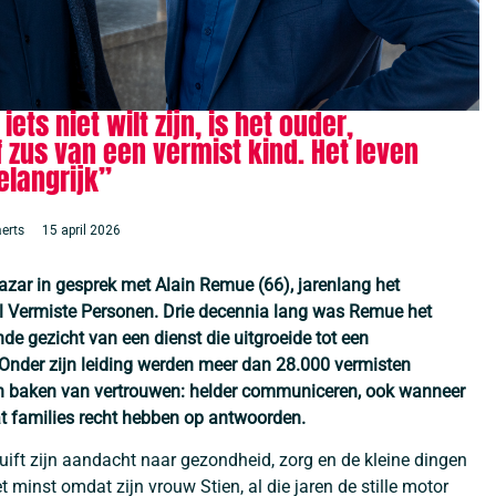
iets niet wilt zijn, is het ouder,
 zus van een vermist kind. Het leven
belangrijk”
erts
15 april 2026
azar in gesprek met Alain Remue (66), jarenlang het
 Vermiste Personen. Drie decennia lang was Remue het
nde gezicht van een dienst die uitgroeide tot een
. Onder zijn leiding werden meer dan 28.000 vermisten
n baken van vertrouwen: helder communiceren, ook wanneer
 families recht hebben op antwoorden.
huift zijn aandacht naar gezondheid, zorg en de kleine dingen
et minst omdat zijn vrouw Stien, al die jaren de stille motor