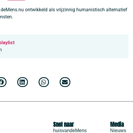
t
deMens.nu
ontwikkeld als vrijzinnig humanistisch alternatief
ensten.
playlist
n
Snel naar
Media
huisvandeMens
Nieuws