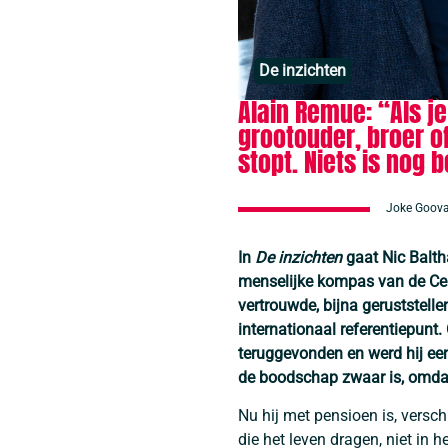
De inzichten
Alain Remue: “Als je 
grootouder, broer of
stopt. Niets is nog 
Joke Goova
In
De inzichten
gaat Nic Balth
menselijke kompas van de Cel
vertrouwde, bijna geruststelle
internationaal referentiepunt
teruggevonden en werd hij ee
de boodschap zwaar is, omdat
Nu hij met pensioen is, versc
die het leven dragen, niet in h