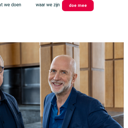
t we doen
waar we zijn
doe mee