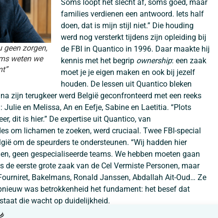
Soms loopt het slecht af, soms goed, maar
families verdienen een antwoord. Iets half
doen, dat is mijn stijl niet.” Die houding
werd nog versterkt tijdens zijn opleiding bij
u geen zorgen,
de FBI in Quantico in 1996. Daar maakte hij
oms weten we
kennis met het begrip
ownership
: een zaak
mt”
moet je je eigen maken en ook bij jezelf
houden. De lessen uit Quantico bleken
t na zijn terugkeer werd België geconfronteerd met een reeks
Julie en Melissa, An en Eefje, Sabine en Laetitia. “Plots
er, dit is hier.” De expertise uit Quantico, van
des om lichamen te zoeken, werd cruciaal. Twee FBI-special
gië om de speurders te ondersteunen. “Wij hadden hier
nden, geen gespecialiseerde teams. We hebben moeten gaan
as de eerste grote zaak van de Cel Vermiste Personen, maar
, Fourniret, Bakelmans, Ronald Janssen, Abdallah Ait-Oud… Ze
s opnieuw was betrokkenheid het fundament: het besef dat
 staat die wacht op duidelijkheid.