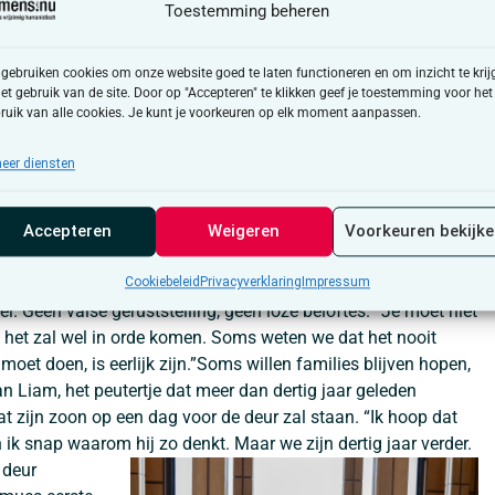
het motto van Alain Remue en zijn team. Het klinkt eenvoudig,
Toestemming beheren
t een harde realiteit: je weet nooit wie of wat je op je pad
 dus niets uitsluiten. Geen tunnelvisie, geen snelle
 gebruiken cookies om onze website goed te laten functioneren en om inzicht te krij
ok een selectiecriterium binnen de Cel Vermiste Personen:
het gebruik van de site. Door op "Accepteren" te klikken geef je toestemming voor het
ntjes durven gaan, niets vanzelfsprekend vinden. Maar het
ruik van alle cookies. Je kunt je voorkeuren op elk moment aanpassen.
extreme dossiers. Elke ouder kent de paniek wanneer een kind
lain herinnert zich hoe hij zijn eigen zoon Robin vier minuten
eer diensten
er. “Het hoofd van de Cel Vermiste Personen, en ik was
ijt.” Die ervaring heeft hem gevormd. “Als je iets niet wilt
Accepteren
Weigeren
Voorkeuren bekijk
 broer of zus van een vermist kind. Het leven stopt. Niets is nog
Cookiebeleid
Privacyverklaring
Impressum
el. Geen valse geruststelling, geen loze beloftes. “Je moet niet
 het zal wel in orde komen. Soms weten we dat het nooit
moet doen, is eerlijk zijn.”Soms willen families blijven hopen,
van Liam, het peutertje dat meer dan dertig jaar geleden
at zijn zoon op een dag voor de deur zal staan. “Ik hoop dat
“En ik snap waarom hij zo denkt.
Maar we zijn dertig jaar verder.
 deur