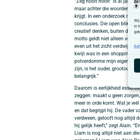
“Zeg nooit nooit” is al jaren 
maar achter die woorden schuil
krijgt. In een onderzoek mag je
Wij
conclusies. Die open blik is o
in 
creatief denken, buiten de lij
geb
motto geldt niet alleen voor 
even uit het zicht verdwijnt. A
Beh
kwijt was in een shoppingcent
potverdomme mijn eigen kind kw
zijn, is het ouder, grootouder,
belangrijk.”
Daarom is eerlijkheid essentie
zeggen: maakt u geen zorgen,
meer in orde komt. Wat je wél 
en dat begrijpt hij. De vader 
verdween, gelooft nog altijd d
hij gelijk heeft,” zegt Alain. 
Liam is nog altijd niet aan die