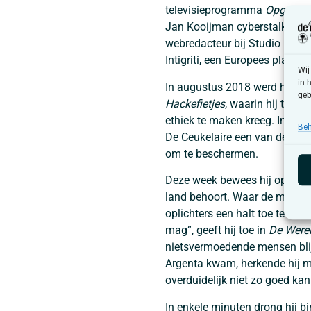
televisieprogramma
Opgejaa
Jan Kooijman cyberstalkers en
webredacteur bij Studio Bruss
Intigriti, een Europees platfo
Wij
in 
In augustus 2018 werd hij we
geb
Hackefietjes
, waarin hij terug
ethiek te maken kreeg. In een t
Beh
De Ceukelaire een van de wein
om te beschermen.
Deze week bewees hij opnieuw
land behoort. Waar de meeste
oplichters een halt toe te roe
mag”, geeft hij toe in
De Were
nietsvermoedende mensen blij
Argenta kwam, herkende hij me
overduidelijk niet zo goed kan
In enkele minuten drong hij b