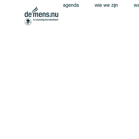
agenda
wie we zijn
wa