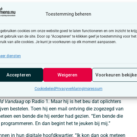
gd
op VIJF, waarin hij samen met de Nederlandse presentator
 catfishprofielen ontmaskerde. Hij werkte tot 2018 als
Toestemming beheren
el, waarna hij medevennoot werd van cybersecurity start-up
rm voor ethische hackers.
 gebruiken cookies om onze website goed te laten functioneren en om inzicht te krij
het gebruik van de site. Door op "Accepteren" te klikken geef je toestemming voor het
reldkampioen hacken. Vanaf 2021 toert hij rond met de lezing
ruik van alle cookies. Je kunt je voorkeuren op elk moment aanpassen.
blikt op akkefietjes waarmee hij tijdens zijn zoektocht naar
ijd waarin cybercriminaliteit steeds professioneler wordt, is
eer diensten
igen die de digitale strijd aangaat, niet om te schaden, maar
Accepteren
Weigeren
Voorkeuren bekijk
 waarom hij tot de meest gedreven ethische hackers van ons
n een phishingmail wegklikken, zag hij een kans om
Cookiebeleid
Privacyverklaring
Impressum
pen. “Wat ik gedaan heb, is eigenlijk op het randje van wat
ld Vandaag
op Radio 1. Maar hij is het beu dat oplichters
ven bestelen. Toen hij een mail ontving die zogezegd van
teen een bende die hij eerder had gezien. “Een bende die
 programmeren. En dan begint het te jeuken bij mij.”
innen in hun digitale hoofdkwartier. “Ik kon dan ook meteen