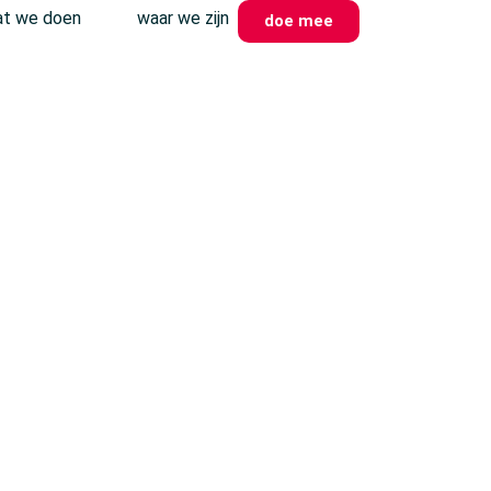
t we doen
waar we zijn
doe mee