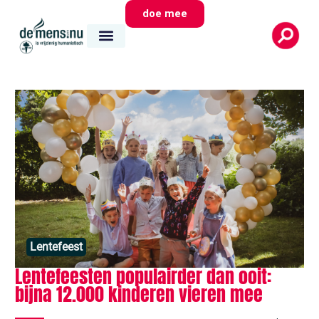
doe mee
Lentefeest
Lentefeesten populairder dan ooit:
bijna 12.000 kinderen vieren mee