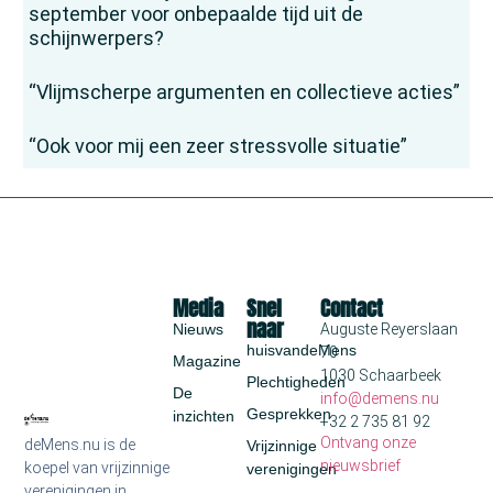
september voor onbepaalde tijd uit de
schijnwerpers?
“Vlijmscherpe argumenten en collectieve acties”
“Ook voor mij een zeer stressvolle situatie”
Media
Snel
Contact
naar
Nieuws
Auguste Reyerslaan
huisvandeMens
70
Magazine
1030 Schaarbeek
Plechtigheden
De
info@demens.nu
Gesprekken
inzichten
+32 2 735 81 92
Ontvang onze
deMens.nu is de
Vrijzinnige
nieuwsbrief
koepel van vrijzinnige
verenigingen
verenigingen in