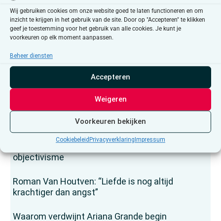
Wij gebruiken cookies om onze website goed te laten functioneren en om
inzicht te krijgen in het gebruik van de site. Door op "Accepteren" te klikken
geef je toestemming voor het gebruik van alle cookies. Je kunt je
voorkeuren op elk moment aanpassen.
Beheer diensten
Accepteren
Lees ook
Weigeren
“Je voelt dat jongeren online voorbereid worden
op een vijand die er niet is”
Voorkeuren bekijken
Cookiebeleid
Privacyverklaring
Impressum
De eeuwige bron, of de filosofie van het
objectivisme
Roman Van Houtven: “Liefde is nog altijd
krachtiger dan angst”
Waarom verdwijnt Ariana Grande begin