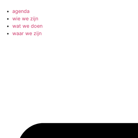
Ga
naar
agenda
de
wie we zijn
inhoud
wat we doen
waar we zijn