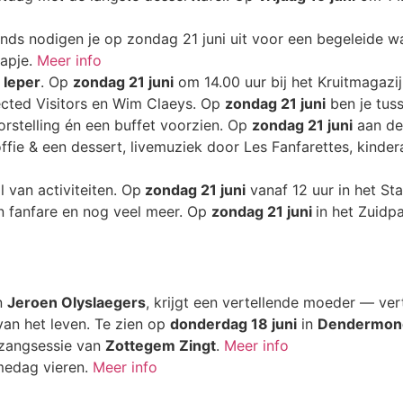
s nodigen je op zondag 21 juni uit voor een begeleide wa
hapje.
Meer info
n
Ieper
. Op
zondag 21 juni
om 14.00 uur bij het Kruitmagazi
ted Visitors en Wim Claeys. Op
zondag 21 juni
ben je tus
orstelling én een buffet voorzien. Op
zondag 21 juni
aan de
ffie & een dessert, livemuziek door Les Fanfarettes, kinder
 van activiteiten. Op
zondag 21 juni
vanaf 12 uur in het St
n fanfare en nog veel meer. Op
zondag 21 juni
in het Zuidp
an
Jeroen Olyslaegers
, krijgt een vertellende moeder — ve
an het leven. Te zien op
donderdag 18 juni
in
Dendermon
e zangsessie van
Zottegem Zingt
.
Meer info
edag vieren.
Meer info