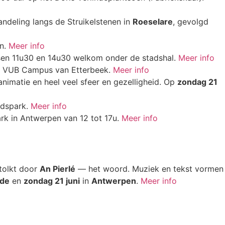
ndeling langs de Struikelstenen in
Roeselare
, gevolgd
jn.
Meer info
sen 11u30 en 14u30 welkom onder de stadshal.
Meer info
 VUB Campus van Etterbeek.
Meer info
animatie en heel veel sfeer en gezelligheid. Op
zondag 21
adspark.
Meer info
ark in Antwerpen van 12 tot 17u.
Meer info
rtolkt door
An Pierlé
— het woord. Muziek en tekst vormen
de
en
zondag 21 juni
in
Antwerpen
.
Meer info