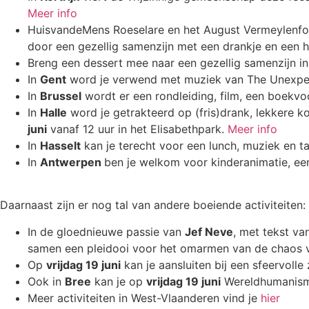
Meer info
HuisvandeMens Roeselare en het August Vermeylenfond
door een gezellig samenzijn met een drankje en een 
Breng een dessert mee naar een gezellig samenzijn i
In
Gent
word je verwend met muziek van The Unexpec
In
Brussel
wordt er een rondleiding, film, een boekvo
In
Halle
word je getrakteerd op (fris)drank, lekkere ko
juni
vanaf 12 uur in het Elisabethpark.
Meer info
In
Hasselt
kan je terecht voor een lunch, muziek en tal
In
Antwerpen
ben je welkom voor kinderanimatie, ee
Daarnaast zijn er nog tal van andere boeiende activiteiten:
In de gloednieuwe passie van
Jef Neve
, met tekst v
samen een pleidooi voor het omarmen van de chaos v
Op
vrijdag 19 juni
kan je aansluiten bij een sfeervoll
Ook in
Bree
kan je op
vrijdag 19 juni
Wereldhumanism
Meer activiteiten in West-Vlaanderen vind je
hier