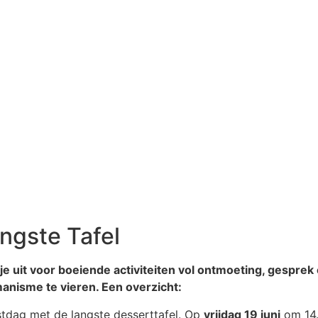
angste Tafel
uit voor boeiende activiteiten vol ontmoeting, gesprek e
manisme te vieren. Een overzicht:
stdag met de langste desserttafel. Op
vrijdag 19 juni
om 14.