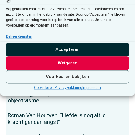
Ontdek meer haakprojecten en komende
Wij gebruiken cookies om onze website goed te laten functioneren en om
inzicht te krijgen in het gebruik van de site. Door op "Accepteren" te klikken
bijeenkomsten
geef je toestemming voor het gebruik van alle cookies. Je kunt je
voorkeuren op elk moment aanpassen.
Beheer diensten
Accepteren
Lees ook
Weigeren
“Je voelt dat jongeren online voorbereid worden
Voorkeuren bekijken
op een vijand die er niet is”
Cookiebeleid
Privacyverklaring
Impressum
De eeuwige bron, of de filosofie van het
objectivisme
Roman Van Houtven: “Liefde is nog altijd
krachtiger dan angst”