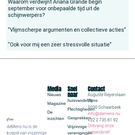
Waarom verdwijnt Ariana Grande begin
september voor onbepaalde tijd uit de
schijnwerpers?
“Vlijmscherpe argumenten en collectieve acties”
“Ook voor mij een zeer stressvolle situatie”
Media
Snel
Contact
naar
Nieuws
Auguste Reyerslaan
huisvandeMens
70
Magazine
1030 Schaarbeek
Plechtigheden
De
info@demens.nu
Gesprekken
inzichten
+32 2 735 81 92
Ontvang onze
deMens.nu is de
Vrijzinnige
nieuwsbrief
koepel van vrijzinnige
verenigingen