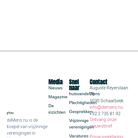
Media
Snel
Contact
naar
Nieuws
Auguste Reyerslaan
huisvandeMens
70
Magazine
1030 Schaarbeek
Plechtigheden
De
info@demens.nu
Gesprekken
inzichten
+32 2 735 81 92
Ontvang onze
deMens.nu is de
Vrijzinnige
nieuwsbrief
koepel van vrijzinnige
verenigingen
verenigingen in
Vacatures
Privacyverklaring