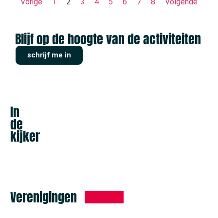
Vorige
1
2
3
4
5
6
7
8
Volgende
Blijf op de hoogte van de activiteiten
schrijf me in
In
de
kijker
Verenigingen