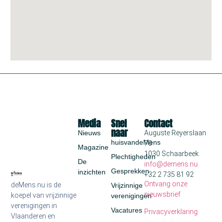
Media
Snel
Contact
naar
Nieuws
Auguste Reyerslaan
huisvandeMens
70
Magazine
1030 Schaarbeek
Plechtigheden
De
info@demens.nu
Gesprekken
inzichten
+32 2 735 81 92
Ontvang onze
deMens.nu is de
Vrijzinnige
nieuwsbrief
koepel van vrijzinnige
verenigingen
verenigingen in
Vacatures
Privacyverklaring
Vlaanderen en