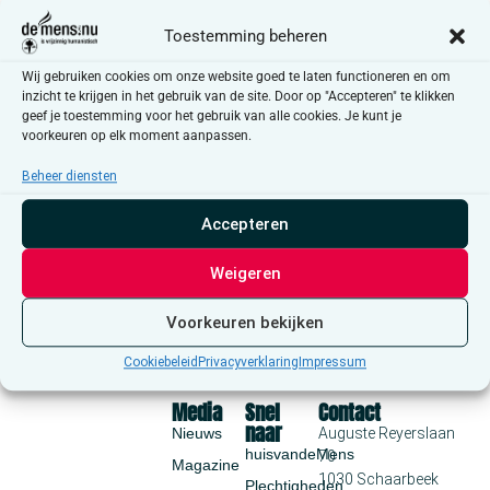
Aankomende
Toestemming beheren
Selecteer
een
Wij gebruiken cookies om onze website goed te laten functioneren en om
Even
Vandaag
Volgende
Evenementen
datum.
Vorige
inzicht te krijgen in het gebruik van de site. Door op "Accepteren" te klikken
geef je toestemming voor het gebruik van alle cookies. Je kunt je
voorkeuren op elk moment aanpassen.
Abonneer op kalender
Beheer diensten
Accepteren
Weigeren
Voorkeuren bekijken
Cookiebeleid
Privacyverklaring
Impressum
Media
Snel
Contact
naar
Nieuws
Auguste Reyerslaan
huisvandeMens
70
Magazine
1030 Schaarbeek
Plechtigheden