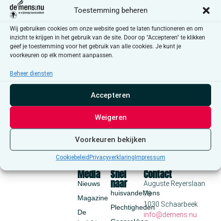
Selecteer
Toestemming beheren
een
Even
Vandaag
Volgende
Evenementen
datum.
Vorige
Wij gebruiken cookies om onze website goed te laten functioneren en om
inzicht te krijgen in het gebruik van de site. Door op "Accepteren" te klikken
geef je toestemming voor het gebruik van alle cookies. Je kunt je
Abonneer op kalender
voorkeuren op elk moment aanpassen.
Beheer diensten
Accepteren
Weigeren
Voorkeuren bekijken
Cookiebeleid
Privacyverklaring
Impressum
Media
Snel
Contact
naar
Nieuws
Auguste Reyerslaan
huisvandeMens
70
Magazine
1030 Schaarbeek
Plechtigheden
De
info@demens.nu