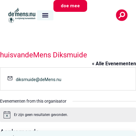
doe mee
huisvandeMens Diksmuide
« Alle Evenementen
E-
diksmuide@deMens.nu
mail
Evenementen from this organisator
Er zijn geen resultaten gevonden.
Bericht
Aankomende