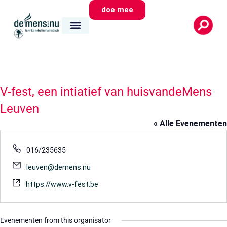
doe mee
V-fest, een intiatief van huisvandeMens
Leuven
« Alle Evenementen
Telefoon
016/235635
E-
leuven@demens.nu
mail
Website
https://www.v-fest.be
Evenementen from this organisator