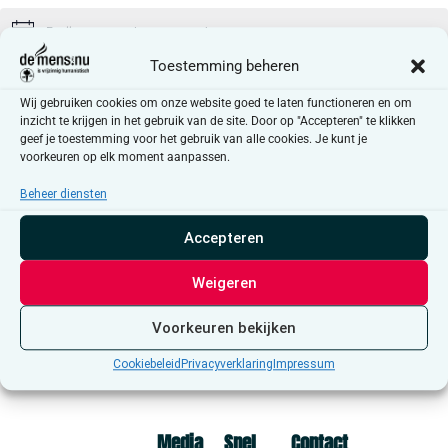
Er zijn geen resultaten gevonden.
Bericht
Toestemming beheren
Aankomende
Wij gebruiken cookies om onze website goed te laten functioneren en om
Selecteer
inzicht te krijgen in het gebruik van de site. Door op "Accepteren" te klikken
een
Even
Vandaag
Volgende
geef je toestemming voor het gebruik van alle cookies. Je kunt je
Evenementen
datum.
Vorige
voorkeuren op elk moment aanpassen.
Beheer diensten
Abonneer op kalender
Accepteren
Weigeren
Voorkeuren bekijken
Cookiebeleid
Privacyverklaring
Impressum
Media
Snel
Contact