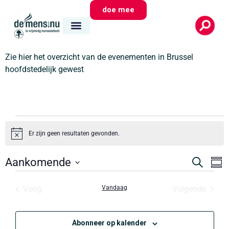
doe mee
Zie hier het overzicht van de evenementen in Brussel
hoofdstedelijk gewest
Er zijn geen resultaten gevonden.
Bericht
Evene
E
Aankomende
Zoeken
Same
Zoeken
Selecteer
w
datum
en
Evenementen
Evene
Vorig
Vandaag
Volgende
na
weerg
navigat
Abonneer op kalender