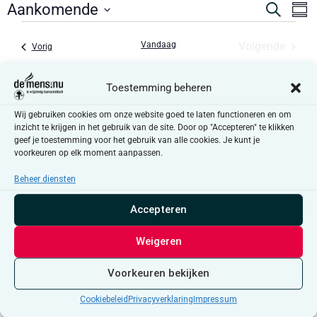
Evene
E
Aankomende
Zoeken
Same
Zoeken
Selecteer
w
datum
en
Evene
Vandaag
Volgende
Evenementen
Vorig
na
weerg
navigat
Toestemming beheren
Abonneer op kalender
Wij gebruiken cookies om onze website goed te laten functioneren en om
inzicht te krijgen in het gebruik van de site. Door op "Accepteren" te klikken
geef je toestemming voor het gebruik van alle cookies. Je kunt je
voorkeuren op elk moment aanpassen.
Beheer diensten
Accepteren
Weigeren
Voorkeuren bekijken
Cookiebeleid
Privacyverklaring
Impressum