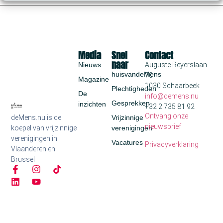
Media
Snel
Contact
naar
Nieuws
Auguste Reyerslaan
huisvandeMens
70
Magazine
1030 Schaarbeek
Plechtigheden
De
info@demens.nu
Gesprekken
inzichten
+32 2 735 81 92
Ontvang onze
deMens.nu is de
Vrijzinnige
nieuwsbrief
koepel van vrijzinnige
verenigingen
verenigingen in
Vacatures
Privacyverklaring
Vlaanderen en
Brussel