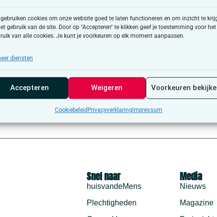
 gebruiken cookies om onze website goed te laten functioneren en om inzicht te krij
het gebruik van de site. Door op "Accepteren" te klikken geef je toestemming voor het
ruik van alle cookies. Je kunt je voorkeuren op elk moment aanpassen.
eer diensten
Accepteren
Weigeren
Voorkeuren bekijk
Cookiebeleid
Privacyverklaring
Impressum
oortedag van Charles Darwin. Samen met het Geuzenhuis organis
Snel naar
Media
huisvandeMens
Nieuws
Plechtigheden
Magazine