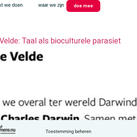
t we doen
waar we zijn
doe mee
elde: Taal als bioculturele parasiet
Toestemming beheren