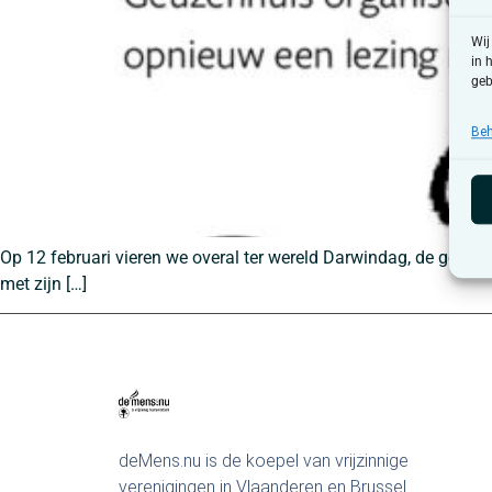
Wij
in 
geb
Beh
Op 12 februari vieren we overal ter wereld Darwindag, de geb
met zijn […]
deMens.nu is de koepel van vrijzinnige
verenigingen in Vlaanderen en Brussel