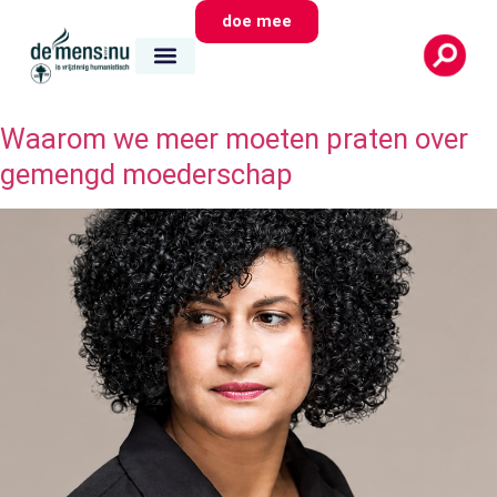
doe mee
Waarom we meer moeten praten over
gemengd moederschap