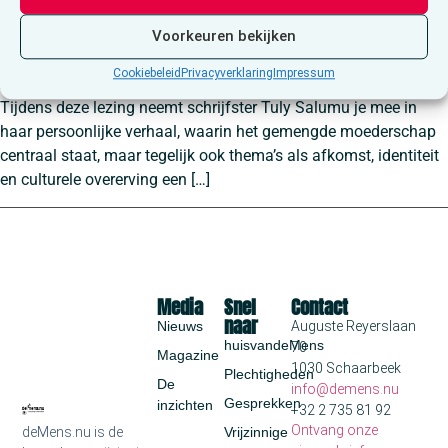
Voorkeuren bekijken
Cookiebeleid
Privacyverklaring
Impressum
Tijdens deze lezing neemt schrijfster Tuly Salumu je mee in
haar persoonlijke verhaal, waarin het gemengde moederschap
centraal staat, maar tegelijk ook thema’s als afkomst, identiteit
en culturele overerving een […]
Media
Snel
Contact
naar
Nieuws
Auguste Reyerslaan
huisvandeMens
70
Magazine
1030 Schaarbeek
Plechtigheden
De
info@demens.nu
Gesprekken
inzichten
+32 2 735 81 92
Ontvang onze
deMens.nu is de
Vrijzinnige