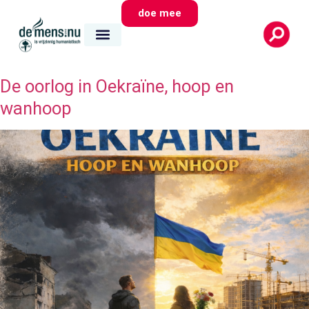
doe mee
De oorlog in Oekraïne, hoop en
wanhoop