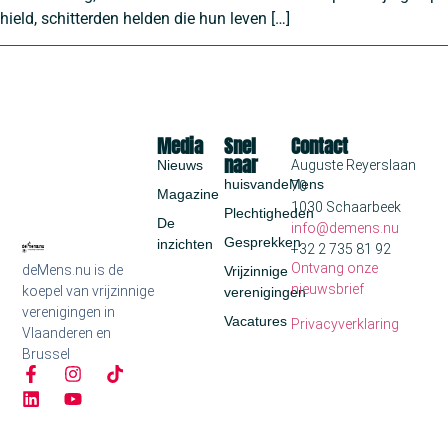
hield, schitterden helden die hun leven […]
Media
Snel
Contact
naar
Nieuws
Auguste Reyerslaan
huisvandeMens
70
Magazine
1030 Schaarbeek
Plechtigheden
De
info@demens.nu
Gesprekken
inzichten
+32 2 735 81 92
Ontvang onze
deMens.nu is de
Vrijzinnige
nieuwsbrief
koepel van vrijzinnige
verenigingen
verenigingen in
Vacatures
Privacyverklaring
Vlaanderen en
Brussel