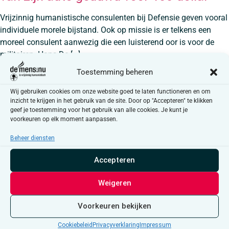
Vrijzinnig humanistische consulenten bij Defensie geven vooral
individuele morele bijstand. Ook op missie is er telkens een
moreel consulent aanwezig die een luisterend oor is voor de
militairen. Hans De […]
Toestemming beheren
“Stel je voor dat de ‘Tweeds’-regel de
wereld verovert”
Wij gebruiken cookies om onze website goed te laten functioneren en om
inzicht te krijgen in het gebruik van de site. Door op "Accepteren" te klikken
geef je toestemming voor het gebruik van alle cookies. Je kunt je
Schrijfster en theatermaker Pascale Platel denkt na over het
voorkeuren op elk moment aanpassen.
leven. Over hoe ze moet omgaan met de onmenselijkheid en
Beheer diensten
oorlog in de wereld. Wat zou het geven als een kinderspel […]
Wat ons nog rest
Accepteren
Weigeren
‘Wat ons nog rest’ van Aline Sax is een aangrijpende roman die
zich afspeelt in Berlijn tijdens de laatste dagen van de Tweede
Voorkeuren bekijken
Wereldoorlog. Joke Goovaerts Terwijl de Russen oprukken […]
Cookiebeleid
Privacyverklaring
Impressum