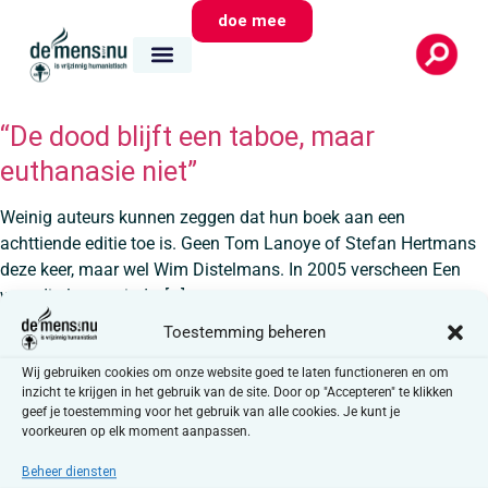
doe mee
“De dood blijft een taboe, maar
euthanasie niet”
Weinig auteurs kunnen zeggen dat hun boek aan een
achttiende editie toe is. Geen Tom Lanoye of Stefan Hertmans
deze keer, maar wel Wim Distelmans. In 2005 verscheen Een
waardig levenseinde, […]
Toestemming beheren
Wij gebruiken cookies om onze website goed te laten functioneren en om
inzicht te krijgen in het gebruik van de site. Door op "Accepteren" te klikken
geef je toestemming voor het gebruik van alle cookies. Je kunt je
Media
Snel
Contact
voorkeuren op elk moment aanpassen.
naar
Nieuws
Auguste Reyerslaan
Beheer diensten
huisvandeMens
70
Magazine