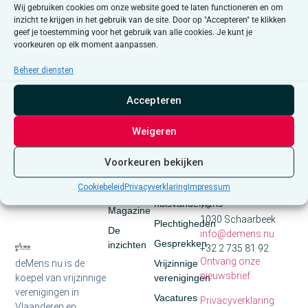
Wij gebruiken cookies om onze website goed te laten functioneren en om
inzicht te krijgen in het gebruik van de site. Door op "Accepteren" te klikken
geef je toestemming voor het gebruik van alle cookies. Je kunt je
Campus Willems 2026: respect voor mensenrechten In 2026 zet
voorkeuren op elk moment aanpassen.
het Willemsfonds mensenrechten centraal. Want zowel
Beheer diensten
wereldwijd als in België staan fundamentele vrijheden onder
druk: van persvrijheid en het recht op […]
Accepteren
Weigeren
Voorkeuren bekijken
Media
Snel
Contact
naar
Cookiebeleid
Privacyverklaring
Impressum
Nieuws
Auguste Reyerslaan
huisvandeMens
70
Magazine
1030 Schaarbeek
Plechtigheden
De
info@demens.nu
Gesprekken
inzichten
+32 2 735 81 92
Ontvang onze
deMens.nu is de
Vrijzinnige
nieuwsbrief
koepel van vrijzinnige
verenigingen
verenigingen in
Vacatures
Privacyverklaring
Vlaanderen en