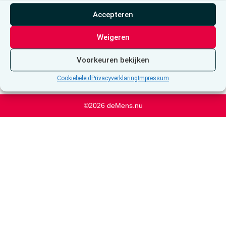
Brussel
Accepteren
Weigeren
Voorkeuren bekijken
Cookiebeleid
Privacyverklaring
Impressum
©2026 deMens.nu