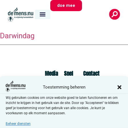
doe mee
Darwindag
Media
Snel
Contact
naar
Nieuws
Auguste Reyerslaan
huisvandeMens
70
Toestemming beheren
Magazine
1030 Schaarbeek
Plechtigheden
De
info@demens.nu
Wij gebruiken cookies om onze website goed te laten functioneren en om
Gesprekken
inzichten
+32 2 735 81 92
inzicht te krijgen in het gebruik van de site. Door op "Accepteren" te klikken
Ontvang onze
geef je toestemming voor het gebruik van alle cookies. Je kunt je
deMens.nu is de
Vrijzinnige
voorkeuren op elk moment aanpassen.
nieuwsbrief
koepel van vrijzinnige
verenigingen
verenigingen in
Vacatures
Beheer diensten
Privacyverklaring
Vlaanderen en