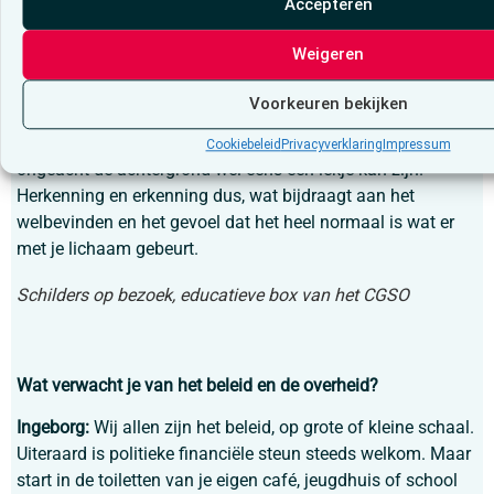
Accepteren
eigenlijk veel zwaarder door. Iedere menstruerende persoon
kan baat hebben bij gratis materiaal. Mijn leerlingen
Weigeren
ijverden voor pakketjes nieuwe onderbroeken en degelijke
trainingsbroeken die in de toiletten klaarliggen. Door die
Voorkeuren bekijken
gratis ter beschikking te stellen, wordt het bespreekbaar
gemaakt dat niet iedereen die kan aanschaffen en dat er
Cookiebeleid
Privacyverklaring
Impressum
ongeacht de achtergrond wel eens een lekje kan zijn.
Herkenning en erkenning dus, wat bijdraagt aan het
welbevinden en het gevoel dat het heel normaal is wat er
met je lichaam gebeurt.
Schilders op bezoek, educatieve box van het CGSO
Wat verwacht je van het beleid en de overheid?
Ingeborg:
Wij allen zijn het beleid, op grote of kleine schaal.
Uiteraard is politieke financiële steun steeds welkom. Maar
start in de toiletten van je eigen café, jeugdhuis of school