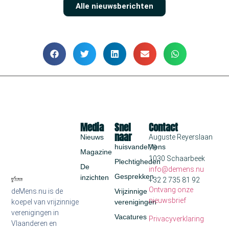
Alle nieuwsberichten
Media
Snel
Contact
naar
Nieuws
Auguste Reyerslaan
huisvandeMens
70
Magazine
1030 Schaarbeek
Plechtigheden
De
info@demens.nu
Gesprekken
inzichten
+32 2 735 81 92
Ontvang onze
deMens.nu is de
Vrijzinnige
nieuwsbrief
koepel van vrijzinnige
verenigingen
verenigingen in
Vacatures
Privacyverklaring
Vlaanderen en