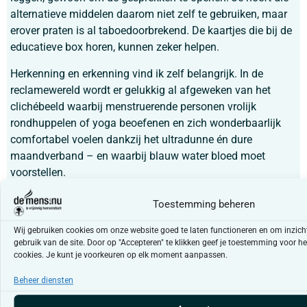
alternatieve middelen daarom niet zelf te gebruiken, maar
erover praten is al taboedoorbrekend. De kaartjes die bij de
educatieve box horen, kunnen zeker helpen.
Herkenning en erkenning vind ik zelf belangrijk. In de
reclamewereld wordt er gelukkig al afgeweken van het
clichébeeld waarbij menstruerende personen vrolijk
rondhuppelen of yoga beoefenen en zich wonderbaarlijk
comfortabel voelen dankzij het ultradunne én dure
maandverband – en waarbij blauw water bloed moet
voorstellen.
Menstruatiearmoede betreft zowel het taboe, het niet
Toestemming beheren
kunnen spreken over het onderwerp, als de financiële
armoede. Het gratis ter beschikking stellen van materiaal
Wij gebruiken cookies om onze website goed te laten functioneren en om inzicht 
gebruik van de site. Door op "Accepteren" te klikken geef je toestemming voor he
maakt dat jongeren niet langer een
cookies. Je kunt je voorkeuren op elk moment aanpassen.
secretariaatsmedewerker hoeven aan te spreken of niet
vroegtijdig huiswaarts moeten keren. Het gaat niet alleen
Beheer diensten
om de behoefte aan materiaal, de impact zelf weegt