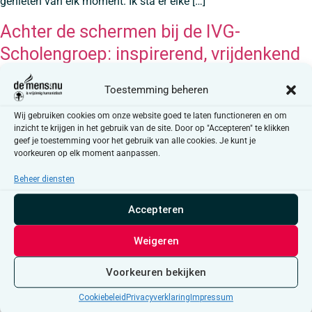
genieten van elk moment. Ik sta er elke […]
Achter de schermen bij de IVG-
Scholengroep: inspirerend, vrijdenkend
en geëngageerd
Toestemming beheren
De IVG-Scholengroep, een nieuwe lidvereniging van
Wij gebruiken cookies om onze website goed te laten functioneren en om
demens.nu/, stelt zichzelf en haar werking in Gent voor. De
inzicht te krijgen in het gebruik van de site. Door op "Accepteren" te klikken
afkorting IVG staat voor inspirerend, vrijdenkend en
geef je toestemming voor het gebruik van alle cookies. Je kunt je
voorkeuren op elk moment aanpassen.
geëngageerd. Hoewel alle leerlingen er welkom zijn, […]
Beheer diensten
Een verslaving maar dan anders
Accepteren
Vrijzinnig humanistische consulenten van de Stichting voor
Morele Bijstand aan Gevangenen geven individuele morele
Weigeren
bijstand aan gedetineerden. Zij bieden een luisterend oor
binnen een echte vertrouwensrelatie. In deze column getuigen
Voorkeuren bekijken
[…]
Cookiebeleid
Privacyverklaring
Impressum