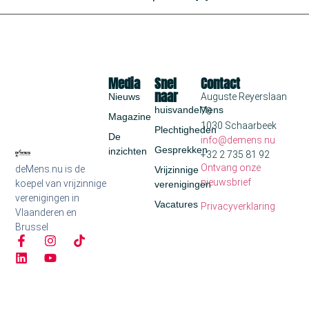
Media
Snel
Contact
naar
Nieuws
Auguste Reyerslaan
huisvandeMens
70
Magazine
1030 Schaarbeek
Plechtigheden
De
info@demens.nu
Gesprekken
inzichten
+32 2 735 81 92
Ontvang onze
deMens.nu is de
Vrijzinnige
nieuwsbrief
koepel van vrijzinnige
verenigingen
verenigingen in
Vacatures
Privacyverklaring
Vlaanderen en
Brussel