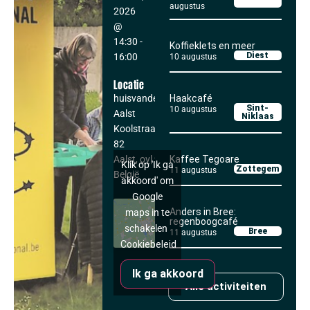
augustus
2026
@
14:30
-
Koffieklets en meer
Diest
16:00
10 augustus
Locatie
huisvandeMens
Haakcafé
Sint-
10 augustus
Aalst
Niklaas
Koolstraat 80-
82
Aalst
,
ovl
9300
Kaffee Tegoare
Klik op 'Ik ga
Zottegem
11 augustus
België
akkoord' om
Google
Anders in Bree:
maps in te
regenboogcafé
schakelen
Bree
11 augustus
Cookiebeleid
Ik ga akkoord
Alle activiteiten