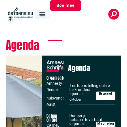
doe mee
Agenda
Amnesty
Agenda
Schrijfactie
Organisator
Amnesty
Tentoonstelling satire:
Dender
Le Frondeur
Brussel
5 juni
-
30
huisvandeMens
oktober
Aalst
Datum
Doneer je
en tijd
schaamteverhaal
Mechelen
23 juli
-
30
29 mei,