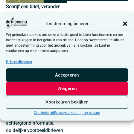
Schrijf een brief, verander
een leven
Toestemming beheren
Telkens wanneer ergens ter
wereld mensenrechten
Wij gebruiken cookies om onze website goed te laten functioneren en om
worden geschonden, komt
inzicht te krijgen in het gebruik van de site. Door op "Accepteren" te klikken
geef je toestemming voor het gebruik van alle cookies. Je kunt je
Amnesty International in
voorkeuren op elk moment aanpassen.
actie. Ontelbare mensen
wereldwijd reageren elke dag
Beheer diensten
met een schrijfactie. Wij
Accepteren
ook!
In samenwerking met
Weigeren
Amnesty Dender, komen we
maandelijks samen in het
Voorkeuren bekijken
huisvandeMens Aalst. Wij
Cookiebeleid
Privacyverklaring
Impressum
zorgen voor alle materialen,
achtergrondinformatie,
duidelijke voorbeeldbrieven