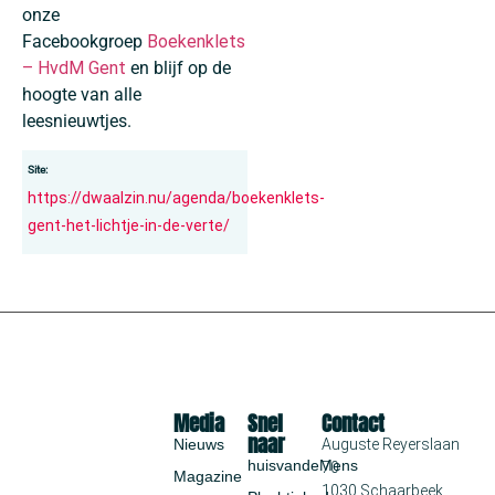
onze
Facebookgroep
Boekenklets
– HvdM Gent
en blijf op de
hoogte van alle
leesnieuwtjes.
Site:
https://dwaalzin.nu/agenda/boekenklets-
gent-het-lichtje-in-de-verte/
Media
Snel
Contact
naar
Nieuws
Auguste Reyerslaan
huisvandeMens
70
Magazine
1030 Schaarbeek