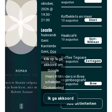
augustus
oktober,
2026
@
19:30
-
Koffieklets en meer
21:30
Diest
10 augustus
Locatie
huisvandeMens
Haakcafé
Sint-
10 augustus
Gent
Niklaas
Kantienberg 9
Gent
,
Oost-
Vlaanderen
Kaffee Tegoare
Klik op 'Ik ga
Zottegem
11 augustus
9000
Belgium
akkoord' om
Google
maps in te
Anders in Bree:
regenboogcafé
schakelen
Bree
11 augustus
Cookiebeleid
Ik ga akkoord
Alle activiteiten