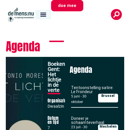
doe mee
Agenda
Boekenklets
Agenda
Gent:
Het
lichtje
in de
Tentoonstelling satire:
verte
Le Frondeur
Brussel
5 juni
-
30
Organisator
oktober
Dwaalzin
Datum
Doneer je
en tijd
schaamteverhaal
Mechelen
23 juli
-
30
7