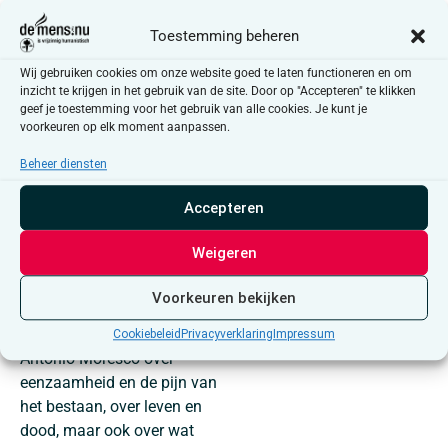
vergeten straatlantaarn? Als
Toestemming beheren
hij uiteindelijk op onderzoek
uitgaat, vindt hij een jonge
Wij gebruiken cookies om onze website goed te laten functioneren en om
inzicht te krijgen in het gebruik van de site. Door op "Accepteren" te klikken
jongen die ook alleen woont,
geef je toestemming voor het gebruik van alle cookies. Je kunt je
in een huis midden in het
voorkeuren op elk moment aanpassen.
bos. Maar wie is dit kind
echt? Het antwoord is zowel
Beheer diensten
geheimzinnig als diep
Accepteren
ontroerend.
In een continue dialoog met
Weigeren
de wezens die het bos
bevolken, luchtwortels,
Voorkeuren bekijken
bomen, vuurvliegjes,
zwaluwen, reflecteert
Cookiebeleid
Privacyverklaring
Impressum
Antonio Moresco over
eenzaamheid en de pijn van
het bestaan, over leven en
dood, maar ook over wat