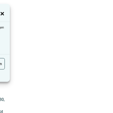
gen
ning
en
30,
ot