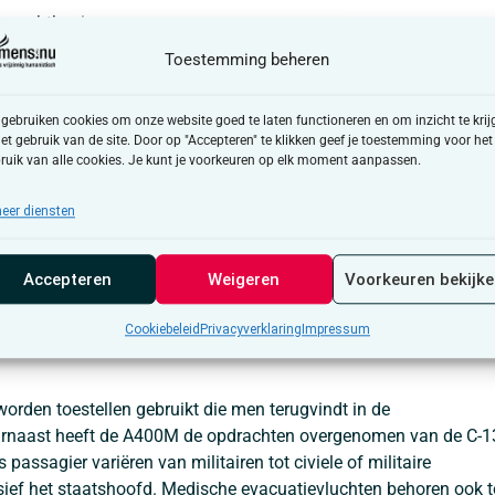
htmachtbasis
Toestemming beheren
basis van alle transportvliegtuigen van de Belgische
voeren en ondersteunen van militair luchttransport wereldwijd.
 gebruiken cookies om onze website goed te laten functioneren en om inzicht te krij
chthaven uit (Brussels Military Airport of BRUMIL) ter ondersteu
het gebruik van de site. Door op "Accepteren" te klikken geef je toestemming voor het
ruik van alle cookies. Je kunt je voorkeuren op elk moment aanpassen.
est ten noorden van Brussels Airport op het grondgebied van de
eer diensten
eetalige eenheid (verhouding 70% N, 30% F) en telt ongeveer een
Accepteren
Weigeren
Voorkeuren bekijk
Cookiebeleid
Privacyverklaring
Impressum
at ons toe passagiers en cargo te vervoeren in verschillende
worden toestellen gebruikt die men terugvindt in de
aarnaast heeft de A400M de opdrachten overgenomen van de C-1
passagier variëren van militairen tot civiele of militaire
ief het staatshoofd. Medische evacuatievluchten behoren ook t