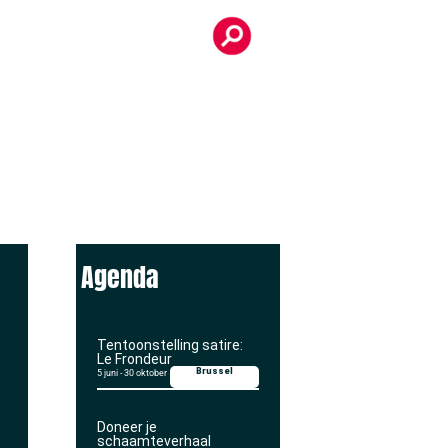
Agenda
Tentoonstelling satire:
Le Frondeur
Brussel
5 juni
-
30 oktober
Doneer je
schaamteverhaal