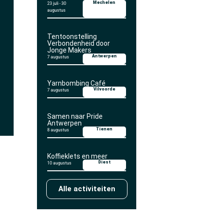
Mechelen
23 juli
-
30
augustus
Tentoonstelling
Verbondenheid door
Jonge Makers
Antwerpen
7 augustus
Yarnbombing Café
Vilvoorde
7 augustus
Samen naar Pride
Antwerpen
Tienen
8 augustus
Koffieklets en meer
Diest
10 augustus
Alle activiteiten