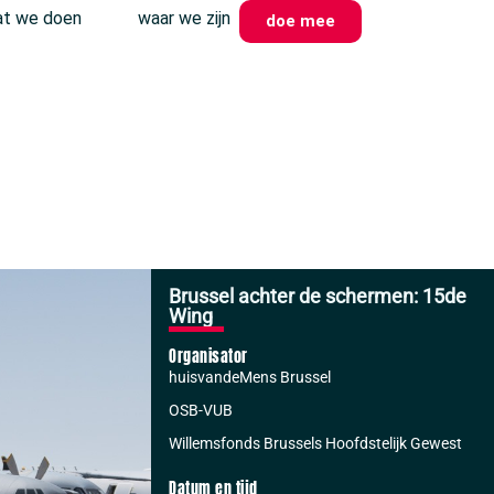
t we doen
waar we zijn
doe mee
Brussel achter de schermen: 15de
Wing
Organisator
huisvandeMens Brussel
OSB-VUB
Willemsfonds Brussels Hoofdstelijk Gewest
Datum en tijd