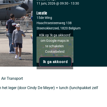
11 juni, 2026
@
09:30
-
13:30
Locatie
15de Wing
Haachtsesteenweg 138
Steenokkerzeel
,
1820
Belgium
Klik op 'Ik ga akkoord'
om Google maps in
te schakelen
Cookiebeleid
Ik ga akkoord
 Air Transport
n het leger (door Cindy De Meyer) + lunch (lunchpakket zelf