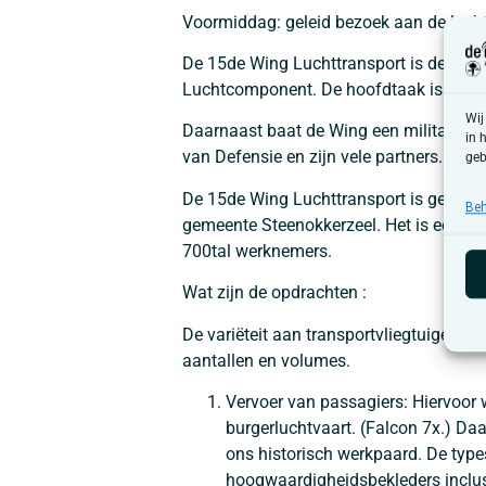
Voormiddag: geleid bezoek aan de luc
De 15de Wing Luchttransport is de thuis
Luchtcomponent. De hoofdtaak is het uit
Wij
Daarnaast baat de Wing een militaire lu
in 
van Defensie en zijn vele partners.
geb
De 15de Wing Luchttransport is gehuisv
Beh
gemeente Steenokkerzeel. Het is een tw
700tal werknemers.
Wat zijn de opdrachten :
De variëteit aan transportvliegtuigen la
aantallen en volumes.
Vervoer van passagiers: Hiervoor 
burgerluchtvaart. (Falcon 7x.) D
ons historisch werkpaard. De types 
hoogwaardigheidsbekleders inclus