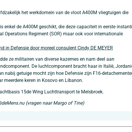
oofdzakelijk het werkdomein van de vloot A400M vliegtuigen die
is enkel de A400M geschikt, die deze capaciteit in eerste instant
cial Operations Regiment (SOR) maar ook voor internationale
and in Defensie door moreel consulent Cindy DE MEYER
eidde ze militairen van diverse kazernes en nam deel aan
andcomponent. De luchtcomponent bracht haar in Italië, Jordani
an nabij getuige mocht zijn hoe Defensie zijn F16-detachemente
ar meerdere keren in Kosovo en Libanon.
achtbasis 15de Wing Luchttransport te Melsbroek.
el@deMens.nu (vragen naar Margo of Tine)