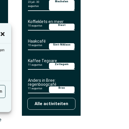
Mechelen
23 juli
-
30
augustus
Koffieklets en meer
Diest
10 augustus
Haakcafé
Sint-Niklaas
10 augustus
gen
Kaffee Tegoare
Zottegem
11 augustus
Anders in Bree:
regenboogcafé
gore
Bree
11 augustus
en
 die
r,
Alle activiteiten
e