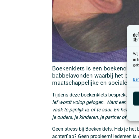
Wij
in 
geb
Boekenklets is een boekenclub vo
babbelavonden waarbij het boek d
Beh
maatschappelijke en sociale the
Tijdens deze boekenklets bespreken we h
lef wordt volop gelogen. Want een leug
vaak te pijnlijk is, of te saai. En het is 
je ouders, je kinderen, je partner of teg
Geen stress bij Boekenklets. Heb je het 
achterflap? Geen probleem! Iedereen is