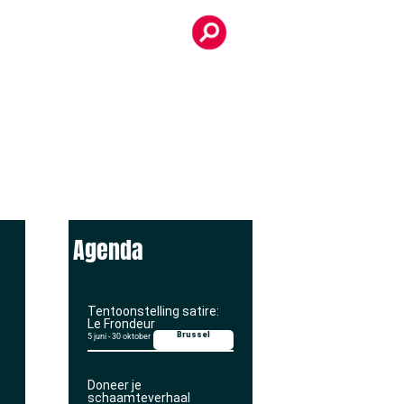
Agenda
Tentoonstelling satire:
Le Frondeur
Brussel
5 juni
-
30 oktober
Doneer je
schaamteverhaal