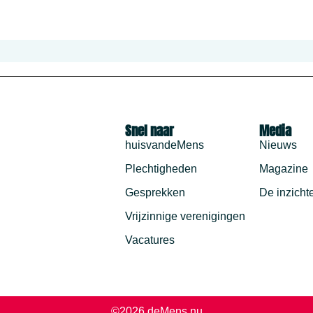
Snel naar
Media
huisvandeMens
Nieuws
Plechtigheden
Magazine
Gesprekken
De inzicht
Vrijzinnige verenigingen
Vacatures
©2026 deMens.nu