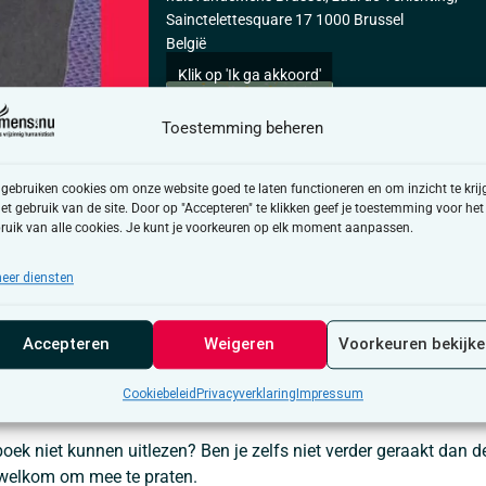
Sainctelettesquare 17 1000 Brussel
België
Klik op 'Ik ga akkoord'
om Google maps in
te schakelen
Toestemming beheren
Cookiebeleid
 gebruiken cookies om onze website goed te laten functioneren en om inzicht te krij
Ik ga akkoord
het gebruik van de site. Door op "Accepteren" te klikken geef je toestemming voor het
ruik van alle cookies. Je kunt je voorkeuren op elk moment aanpassen.
or kletskousen van 18 tot 30 jaar. Het zijn
ient als gesprekopener. De focus ligt op de
eer diensten
ma’s die in de boeken aan bod komen.
et boek ‘Het gore lef’ van Sarah Arnolds:
In de verhalen in Het 
Accepteren
Weigeren
Voorkeuren bekijk
en is een geweldige manier om te ontsnappen aan de waarheid –
zo makkelijk. Iedereen kan het. Je liegt tegen je vrienden, je masseu
Cookiebeleid
Privacyverklaring
Impressum
en jezelf. Moeilijker is het om ermee op te houden.
boek niet kunnen uitlezen? Ben je zelfs niet verder geraakt dan d
 welkom om mee te praten.