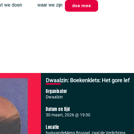
t we doen
waar we zijn
doe mee
Dwaalzin: Boekenklets: Het gore lef
Organisator
Dwaalzin
Datum en tijd
30 maart, 2026
@
19:30
Locatie
huisvandeMens Brussel, zaal de Verlichting,