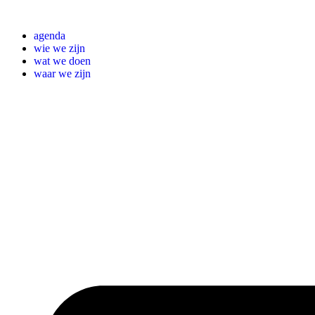
Ga
naar
agenda
de
wie we zijn
inhoud
wat we doen
waar we zijn