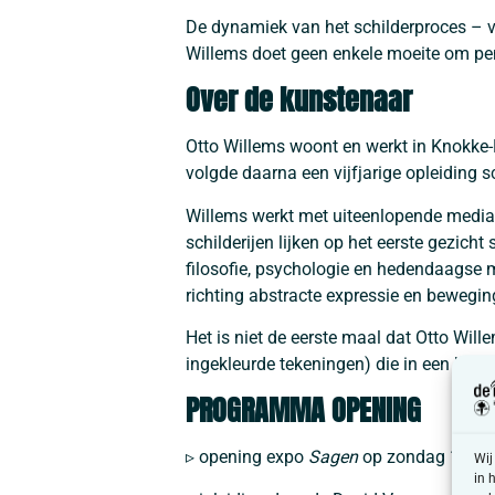
De dynamiek van het schilderproces – va
Willems doet geen enkele moeite om pens
Over de kunstenaar
Otto Willems woont en werkt in Knokke-
volgde daarna een vijfjarige opleiding 
Willems werkt met uiteenlopende media: v
schilderijen lijken op het eerste gezich
filosofie, psychologie en hedendaagse m
richting abstracte expressie en bewegin
Het is niet de eerste maal dat Otto Wil
ingekleurde tekeningen) die in een kran
PROGRAMMA OPENING
▹ opening expo
Sagen
op zondag 1 feb
Wij
in 