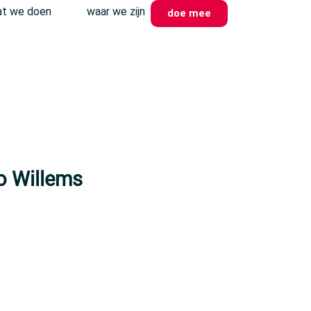
t we doen
waar we zijn
doe mee
o Willems