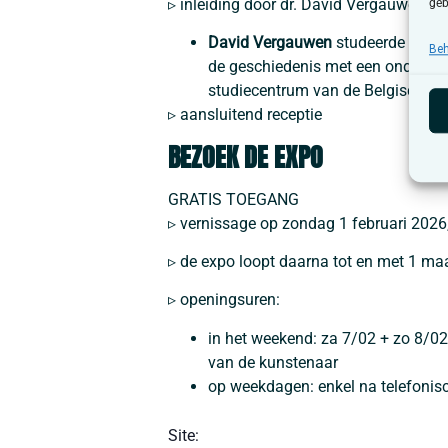
▹ inleiding door dr. David Vergauwen
geb
David Vergauwen
studeerde geschi
Beh
de geschiedenis met een onderzoe
studiecentrum van de Belgische vri
▹ aansluitend receptie
BEZOEK DE EXPO
GRATIS TOEGANG
▹ vernissage op zondag 1 februari 2026
▹ de expo loopt daarna tot en met 1 ma
▹ openingsuren:
in het weekend: za 7/02 + zo 8/02
van de kunstenaar
op weekdagen: enkel na telefonis
Site: