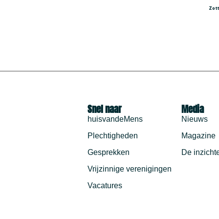
Zot
Snel naar
Media
huisvandeMens
Nieuws
Plechtigheden
Magazine
Gesprekken
De inzicht
Vrijzinnige verenigingen
Vacatures