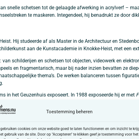
n snelle schetsen tot de gelaagde afwerking in acrylverf – maak
eelstreken te maskeren. Integendeel, hij benadrukt ze door dikke
Heist. Hij studeerde af als Master in de Architectuur en Stede
schilderkunst aan de Kunstacademie in Knokke-Heist, met een extr
an schilderijen en schetsen tot objecten, videowerk en elektroni
t speels en fragmentarisch, maar bij nader inzien bevatten ze die
aatschappelijke thema’s. De werken balanceren tussen figuratief 
g.
lems in het Geuzenhuis exposeert. In 1988 exposeerde hij er met
F
t het epitheton ‘Monumentaal, excentriek en exotisch’ meekreeg.
Toestemming beheren
ruari 2026 van 11u00 – 13u00
 gebruiken cookies om onze website goed te laten functioneren en om inzicht te krij
het gebruik van de site. Door op "Accepteren" te klikken geef je toestemming voor het