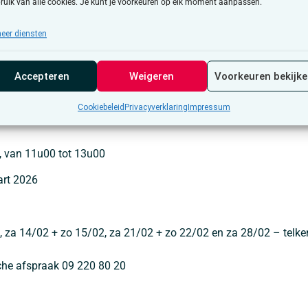
ruik van alle cookies. Je kunt je voorkeuren op elk moment aanpassen.
edenis, kunstgeschiedenis en musicologie aan de universiteiten
eer diensten
k naar maçonnieke muziek in België. Momenteel is hij directeur
jmetselarij.
Accepteren
Weigeren
Voorkeuren bekijk
Cookiebeleid
Privacyverklaring
Impressum
, van 11u00 tot 13u00
art 2026
, za 14/02 + zo 15/02, za 21/02 + zo 22/02 en za 28/02 – telkens
che afspraak 09 220 80 20