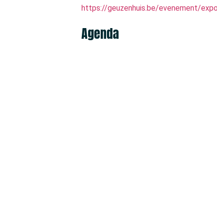
https://geuzenhuis.be/evenement/expo
Agenda
Tentoonstelling satire: Le Frondeur
5 juni
-
30 oktober
Doneer je schaamteverhaal
23 juli
-
30 augustus
Samen naar Pride Antwerpen
8 augustus
Koffieklets en meer
10 augustus
Haakcafé
10 augustus