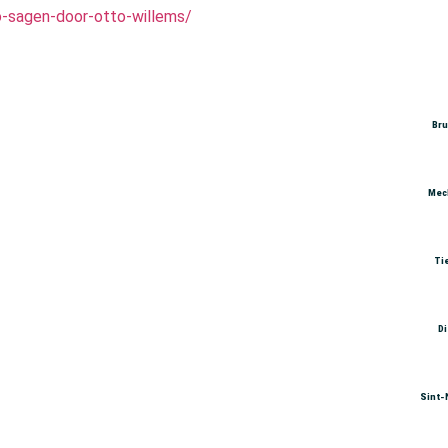
-sagen-door-otto-willems/
Br
Mec
Ti
D
Sint-