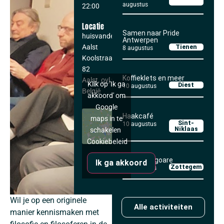
augustus
22:00
Locatie
Samen naar Pride
huisvandeMens
Antwerpen
Aalst
Tienen
8 augustus
Koolstraat 80-
82
Koffieklets en meer
Aalst
,
ovl
9300
Klik op 'Ik ga
Diest
10 augustus
België
akkoord' om
Google
Haakcafé
maps in te
Sint-
10 augustus
Niklaas
schakelen
Cookiebeleid
Kaffee Tegoare
Ik ga akkoord
Zottegem
11 augustus
Wil je op een originele
Alle activiteiten
manier kennismaken met