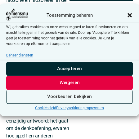
filosofie en filosoferen in de
praktijk? Doe dan mee met
het filosofiecafé.
Toestemming beheren
Hoe werkt het? We bedenken
Wij gebruiken cookies om onze website goed te laten functioneren en om
inzicht te krijgen in het gebruik van de site. Door op "Accepteren" te klikken
eerst als groep een
geef je toestemming voor het gebruik van alle cookies. Je kunt je
filosofische vraag. Daarmee
voorkeuren op elk moment aanpassen.
gaan we aan de slag: we
Beheer diensten
argumenteren, luisteren,
stellen vragen, drukken onze
Accepteren
gedachten zorgvuldig uit.
Onze huisfilosofen An-Sofie
Weigeren
en Bieke spelen de rol van
Socrates en leiden het
Voorkeuren bekijken
gesprek in goede banen.
Cookiebeleid
Privacyverklaring
Impressum
Verwacht geen duidelijk,
eenzijdig antwoord: het gaat
om de denkoefening, ervaren
hoe jijzelf en anderen