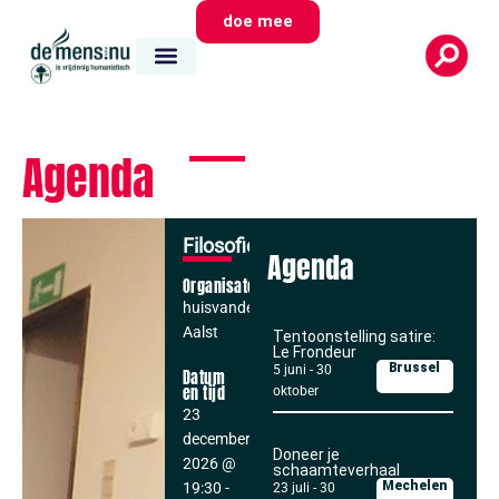
doe mee
Agenda
Filosofiecafé
Agenda
Organisator
huisvandeMens
Aalst
Tentoonstelling satire:
Le Frondeur
Brussel
5 juni
-
30
Datum
en tijd
oktober
23
december,
Doneer je
2026
@
schaamteverhaal
Mechelen
19:30
-
23 juli
-
30