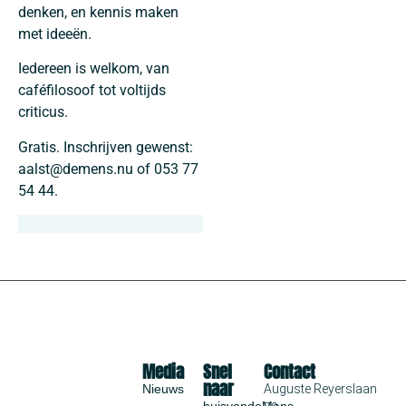
denken, en kennis maken
met ideeën.
Iedereen is welkom, van
caféfilosoof tot voltijds
criticus.
Gratis. Inschrijven gewenst:
aalst@demens.nu of 053 77
54 44.
Media
Snel
Contact
naar
Nieuws
Auguste Reyerslaan
huisvandeMens