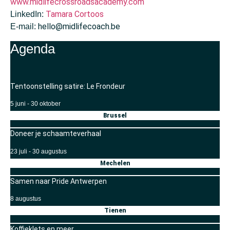
www.midlifecrossroadsacademy.com
Tamara Cortoos
LinkedIn:
hello@midlifecoach.be
E-mail:
Agenda
Tentoonstelling satire: Le Frondeur
5 juni
-
30 oktober
Brussel
Doneer je schaamteverhaal
23 juli
-
30 augustus
Mechelen
Samen naar Pride Antwerpen
8 augustus
Tienen
Koffieklets en meer