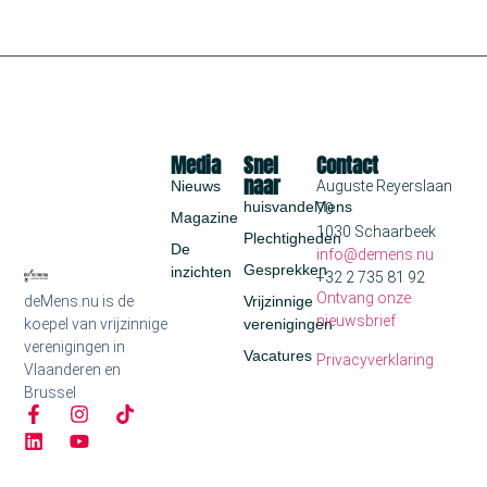
Media
Snel
Contact
naar
Nieuws
Auguste Reyerslaan
huisvandeMens
70
Magazine
1030 Schaarbeek
Plechtigheden
De
info@demens.nu
Gesprekken
inzichten
+32 2 735 81 92
Ontvang onze
deMens.nu is de
Vrijzinnige
nieuwsbrief
koepel van vrijzinnige
verenigingen
verenigingen in
Vacatures
Privacyverklaring
Vlaanderen en
Brussel