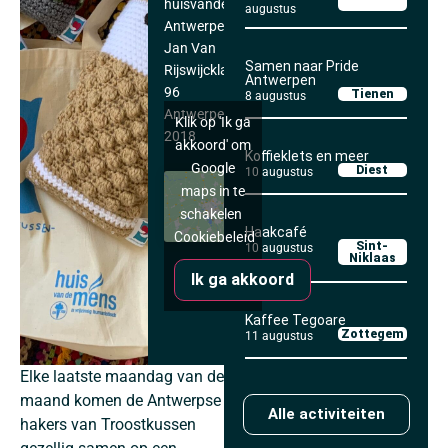
huisvandeMens
augustus
Antwerpen
Jan Van
Samen naar Pride
Rijswijcklaan
Antwerpen
96
Tienen
8 augustus
Antwerpen
,
Klik op 'Ik ga
2018
akkoord' om
Koffieklets en meer
Google
Diest
10 augustus
maps in te
schakelen
Haakcafé
Cookiebeleid
Sint-
10 augustus
Niklaas
Ik ga akkoord
Kaffee Tegoare
Zottegem
11 augustus
Elke laatste maandag van de
maand komen de Antwerpse
Alle activiteiten
hakers van Troostkussen