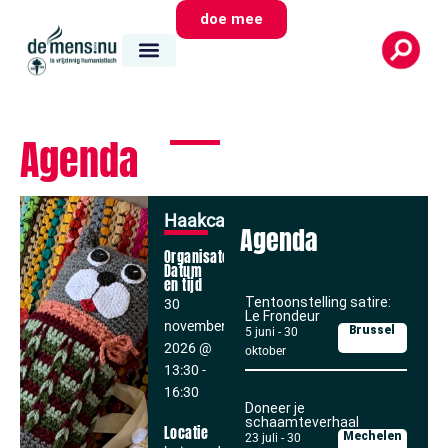
doe mee
Agenda
Haakcafé
Agenda
Organisator
Datum
en tijd
Tentoonstelling satire:
30
Le Frondeur
november,
Brussel
5 juni
-
30
2026
@
oktober
13:30
-
16:30
Doneer je
schaamteverhaal
Locatie
Mechelen
23 juli
-
30