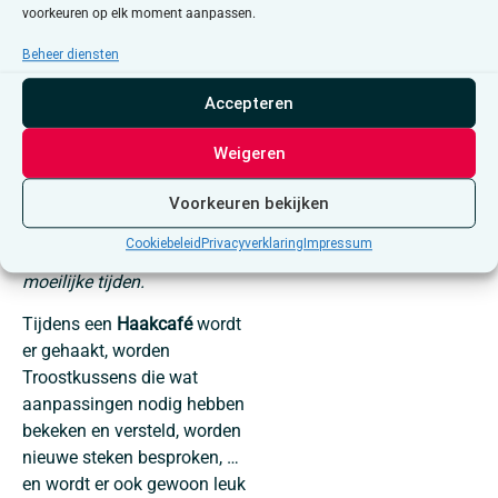
Wij willen deze jongeren
voorkeuren op elk moment aanpassen.
daarom een extra houvast
Beheer diensten
bieden. Letterlijk. Een
kussentje om vast te houden
Accepteren
en te knuffelen, om mee te
praten, in te knijpen, op te
Weigeren
liggen, of lekker mee in slaap
te vallen. Een lief kussentje,
Voorkeuren bekijken
met een gezichtje en zachte
Cookiebeleid
Privacyverklaring
Impressum
kleurtjes. Een zachte steun in
moeilijke tijden.
Tijdens een
Haakcafé
wordt
er gehaakt, worden
Troostkussens die wat
aanpassingen nodig hebben
bekeken en versteld, worden
nieuwe steken besproken, …
en wordt er ook gewoon leuk