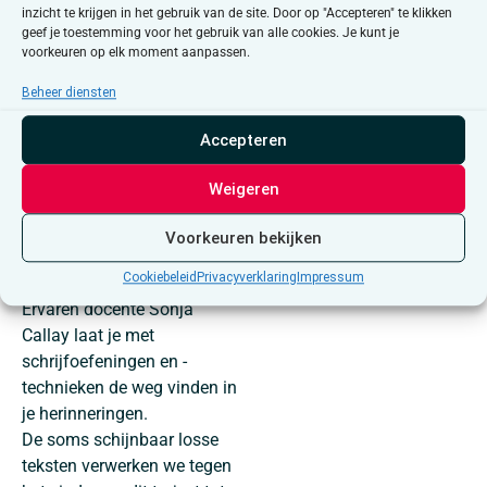
inzicht te krijgen in het gebruik van de site. Door op "Accepteren" te klikken
je daar allerlei mensen terug
geef je toestemming voor het gebruik van alle cookies. Je kunt je
die een grote of kleine rol
voorkeuren op elk moment aanpassen.
hebben gespeeld. Mensen
Beheer diensten
die je, zonder dat ze het
misschien zelf wisten, een
Accepteren
bepaalde richting hebben
getoond, die grote
Weigeren
voorbeelden waren of eerder
struikelstenen. Ze vormen
Voorkeuren bekijken
steentjes in het mozaïek van
Cookiebeleid
Privacyverklaring
Impressum
je leven tot nu toe.
Ervaren docente Sonja
Callay laat je met
schrijfoefeningen en -
technieken de weg vinden in
je herinneringen.
De soms schijnbaar losse
teksten verwerken we tegen