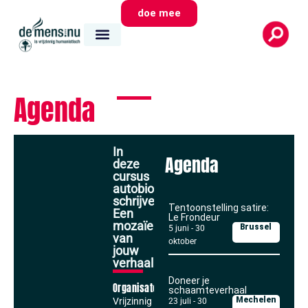
doe mee
Agenda
In
Agenda
deze
cursus
autobiografisch
schrijven:
Tentoonstelling satire:
Een
Le Frondeur
mozaïek
Brussel
5 juni
-
30
van
oktober
jouw
verhaal
Doneer je
Organisator
schaamteverhaal
Mechelen
Vrijzinnig
23 juli
-
30