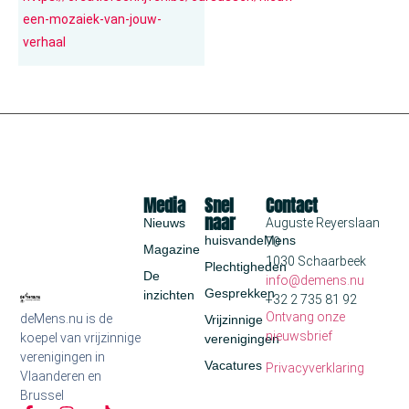
een-mozaiek-van-jouw-
verhaal
Media
Snel
Contact
naar
Nieuws
Auguste Reyerslaan
huisvandeMens
70
Magazine
1030 Schaarbeek
Plechtigheden
De
info@demens.nu
Gesprekken
inzichten
+32 2 735 81 92
Ontvang onze
deMens.nu is de
Vrijzinnige
nieuwsbrief
koepel van vrijzinnige
verenigingen
verenigingen in
Vacatures
Privacyverklaring
Vlaanderen en
Brussel