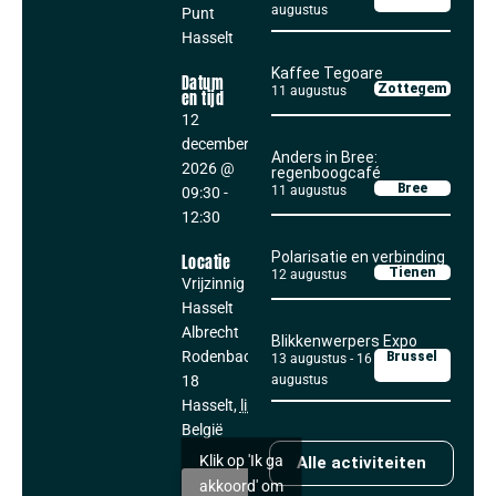
augustus
Punt
Hasselt
Kaffee Tegoare
Datum
Zottegem
11 augustus
en tijd
12
december,
Anders in Bree:
2026
@
regenboogcafé
Bree
11 augustus
09:30
-
12:30
Polarisatie en verbinding
Locatie
Tienen
12 augustus
Vrijzinnig Punt
Hasselt
Albrecht
Blikkenwerpers Expo
Rodenbachstraat
Brussel
13 augustus
-
16
18
augustus
Hasselt
,
lim
3500
België
Klik op 'Ik ga
Alle activiteiten
akkoord' om