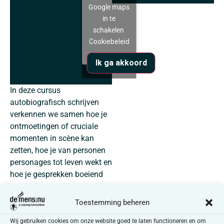
Google maps
in te
schakelen
Cookiebeleid
Ik ga akkoord
In deze cursus
autobiografisch schrijven
verkennen we samen hoe je
ontmoetingen of cruciale
momenten in scène kan
zetten, hoe je van personen
personages tot leven wekt en
hoe je gesprekken boeiend
maakt.
Als je je leven in vogelvlucht
Toestemming beheren
bekijkt en inzoemt op
bepaalde periodes, dan vind
Wij gebruiken cookies om onze website goed te laten functioneren en om